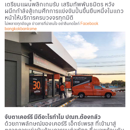
เตรียมแผนพลิกเกมรับ เสริมทัพพันธมิตร หวัง
ผนึกกำลังสู้เกมศึกการแข่งขันปั้นขึ้นยืนหนึ่งในแถว
หน้าให้บริการครบวงจรทุกมิติ
ไม่พลาดทุกข้อมูล ข่าวสารที่น่าสนใจ อย่าลืมกดไลก์
Facebook
bangkokbanksme
จับตาเคอร์รี มีดีอะไรทำไม ปณท.ต้องกลัว
ด้วยภาพลักษณ์ของเคอร์รี เอ็กซ์เพรส ที่เข้ามาสู่