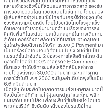
เกมการขนส่งพัสดุในไทยเริ่มคึกคักหลังมีคู่แข่ง
หลายเจ้าช่วงชิงพื้นที่ส่วนแบ่งทางการตลาด รองรับ
การซื้อขายออนไลน์ที่ขยายเติบโตขึ้นทุกปี โดยมีสอง
ผู้เล่นหลักอย่างไปรษณีย์ไทยกับเคอร์รีต่างชูจุดแข็ง
ช่วงชิงความเป็นหนึ่ง โดยไปรษณีย์ไทยโชว์จุดแข็ง
ด้านความเก๋าเราอยู่มานานกว่า ในเรื่องของการลง
ลึกถึงพื้นที่ในระดับตำบลเป็นกลยุทธ์ในการเดินเกม
สู้ ด้านเคอร์รีดึงภาพลักษณ์ที่ทันสมัย เจาะกลุ่มคน
รุ่นใหม่พร้อมดึงการให้บริการระบบ
E-Payment
มา
เป็นเครื่องมือเดินเกมสู้ศึกแบบไม่ยั้ง จนตีขึ้นเป็น
แบรนด์ชั้นนำอันดับ
2
ของวงการโลจิสติกส์ไทย ดัน
ตลาดโตได้กว่า
100%
จากธุรกิจ
E-Commerce
ที่มาแรง ทำให้บริการขนส่งโลจิติกส์มีมูลค่าการ
เติบโตสูงถึงกว่า
30,000
ล้านบาท และมีการคาด
การณ์ว่าในปี พ.ศ.
2563
จะมีมูลค่าเติบโตพุ่งขึ้นเป็น
6.6
หมื่นล้านบาท
เม็ดเงินเดินสะพัดในตลาดการขนส่งมหาศาลขนาดนี้
จึงเป็นโจทย์ที่ท้าทายให้ผู่เล่นหน้าเก่าและใหม่ พลิก
แผนสู่กันแบบไม่ยั้ง เพื่อชิงพื้นที่ขึ้นยืนหนึ่ง โดยเฉ
พาะเคอร์รีผู้ท้าชิงอันดับหนึ่งของไปรษณีย์ไทย