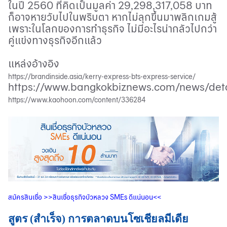
ในปี
2560
ที่คิดเป็นมูลค่า 29,298,317,058 บาท
ก็อาจหายวับไปในพริบตา หากไม่ลุกขึ้นมาพลิกเกมสู้
เพราะในโลกของการทำธุรกิจ ไม่มีอะไรน่ากลัวไปกว่า
คู่แข่งทางธุรกิจอีกแล้ว
แหล่งอ้างอิง
https://brandinside.asia/kerry-express-bts-express-service/
https://www.bangkokbiznews.com/news/deta
https://www.kaohoon.com/content/336284
สมัครสินเชื่อ
>>
สินเชื่อธุรกิจบัวหลวง
SMEs
ดีแน่นอน
<<
สูตร (สำเร็จ) การตลาดบนโซเชียลมีเดีย