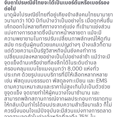
จับตาไปรษณีย์ไทยจะได้เป็นเบอร์ต้นหรือเบอร์รอง
ต่อไป
มาดูฝั่งไปรษณีย์ไทยที่อยู่เคียงข้างสังคมไทยมา
มายา
วนานกว่า 100 ปี
กันบ้างว่าเป็นอย่างไร เมื่อ
ถูกหั่นชิ้น
เค้กออกไปหลายทิศทางจากคู่แข่ง ที่เข้ามาแย่งส่วน
แบ่งทางการตลาดซึ่งมีมากหน้าหลายตา แม้จะมี
ความพยายามในการปรับเปลี่ยนภาพลักษณ์ให้ดูทัน
สมัย กระตุ้นผู้คนด้วยแคมเปญต่างๆ บ้างแล้วก็ตาม
แต่ด้วยความเป็นรัฐวิสาหกิจนั้นยังคงทำการ
เปลี่ยนแปลงหลายอย่างเป็นไปอย่างล่าช้า แม้ว่าจะมี
จุดแข็งด้านเครือข่ายที่ลงลึกได้ในระดับตำบล
ครอบคลุมแบบใยแมงมุมกว่า 8
,
000 แห่งทั่ว
ประเทศ ด้วยรูปแบบบริการที่มีให้เลือกหลากหลาย
เช่น พัสดุแบบธรรมดา พัสดุลงทะเบียน และ
EMS
ตามความเหมาะสมและราคาไม่สูงเกินไปเป็นตัวช่วย
ชูจุดแข็ง จุดขายทำให้ผู้คนวางใจมาช้านาน
และ
สามารถพลิกสถานการณ์จากผลประกอบการขาดทุน
ให้กลับเป็นกำไร
ได้จนประสบความสำเร็จมาแล้ว ก็ไม่
ควรนิ่งนอนใจแม้ปัจจุบันจะมีส่วนแบ่งทางการตลาด
จากฐานลูกค้าในต่างจังหวัดที่สูงถึง 75% ใน