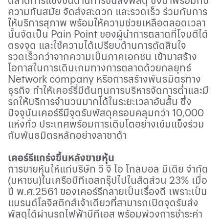
ตลาดการแข่งขันด้านการขนส่งพัสดุ ซึ่งมาพร้อมกับ
ความทันสมัย จัดส่งสะดวก และรวดเร็ว ร่วมกับการ
ให้บริการสุภาพ พร้อมให้ความช่วยเหลือตลอดเวลา
นั้นจัดเป็น
Pain Point
ของผู้นำการตลาดที่โจมตีได้
ตรงจุด และใช้ความได้เปรียบด้านการตัดสินใจ
รวดเร็วกว่าจากความเป็นภาคเอกชน เข้ามาสร้าง
โอกาสในการเดินเกมทางการตลาดด้วยกลยุทธ์
Network company
หรือการสร้าง
พันธมิตรทาง
ธุรกิจ ทำให้เคอร์รี่มีต้นทุนการบริหารจัดการต่ำและมี
รถให้บริการจำนวนมากได้ในระยะเวลาอันสั้น ซึ่ง
ปัจจุบันเคอร์รีมีจุดรับพัสดุครอบคลุมกว่า 10
,
000
แห่งทั่ว ประเทศพร้อมการเติบโตอย่างเข้มแข็งร่วม
กับพันธมิตรหลักอย่างลาซาด้า
เคอร์รีแกร่งขึ้นหลังขายหุ้น
การขายหุ้นให้แก่บริษัท วี จี ไอ โกลบอล มีเดีย จำกัด
(มหาชน)ในเครือบีทีเอสกรุ๊ปไปในสัดส่วน 23% เมื่อ
ปี พ.ศ.
2561
ของเคอร์รีกลายเป็นเรื่องดี เพราะเป็น
แบรนด์โลจิสติกส์เจ้าเดียวที่สามารถเปิดจุดรับส่ง
พัสดุได้ผ่านรถไฟฟ้าบีทีเอส พร้อมพ่วงการชำระค่า