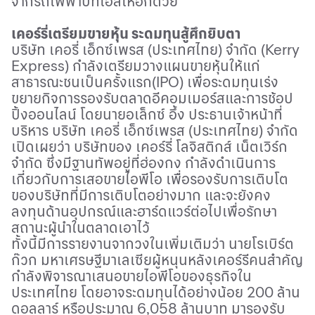
จากรถไฟฟ้าบีทีเอสให้
อีกด้วย
เคอร์รี่เตรียมขายหุ้น ระดมทุนสู้ศึกยิบตา
บริษัท เคอรี่ เอ็กซ์เพรส (ประเทศไทย) จำกัด (
Kerry
Express)
กำลังเตรียมวางแผนขายหุ้นให้แก่
สาธารณะชนเป็นครั้งแรก(
IPO)
เพื่อระดมทุนเร่ง
ขยายกิจการรองรับตลาดอีคอมเมอร์สและการช้อป
ปิ้งออนไลน์ โดยนายอเล็กซ์ อึ้ง ประธานเจ้าหน้าที่
บริหาร บริษัท เคอรี่ เอ็กซ์เพรส (ประเทศไทย) จำกัด
เปิดเผยว่า บริษัทของ เคอร์รี่ โลจิสติกส์ เน็ตเวิร์ก
จำกัด ซึ่งมีฐานทัพอยู่ที่ฮ่องกง กำลังดำเนินการ
เกี่ยวกับการเสอขายไอพีโอ เพื่อรองรับการเติบโต
ของบริษัทที่มีการเติบโตอย่างมาก และจะยังคง
ลงทุนด้านอุปกรณ์และฮาร์ดแวร์ต่อไปเพื่อรักษา
สถานะผู้นำในตลาดเอาไว้
ทั้งนี้มีการรายงานจากวงในเพิ่มเติมว่า นายโรเบิร์ต
ก๊วก มหาเศรษฐีมาเลเซียผู้หนุนหลังเคอร์รีคนสำคัญ
กำลังพิจารณาเสนอขายไอพีโอของธุรกิจใน
ประเทศไทย โดยอาจระดมทุนได้อย่างน้อย 200 ล้าน
ดอลลาร์ หรือประมาณ 6
,
058 ล้านบาท มารองรับ