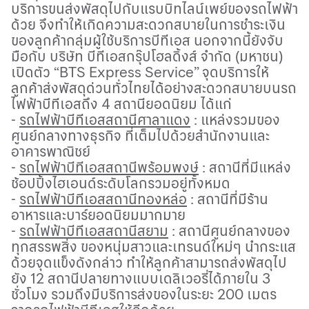
บริการขนส่งพัสดุไปกับแรบบิทไลน์เพย์ของรถไฟฟ้า
ด้วย จึงทำให้เกิดความสะดวกสบายในการชำระเงิน
ของลูกค้า
กลุ่มผู้ใช้บริการบีทีเอส นอกจากนี้ยัง
จับ
มือกับ บริษัท บีทีเอสกรุ๊ปโฮลดิ้งส์ จำกัด (มหาชน)
เปิดตัว
“BTS Express Service”
จุดบริการให้
ลูกค้าส่งพัสดุด่วนทั่วไทยได้อย่างสะดวกสบายบนรถ
ไฟฟ้าบีทีเอสถึง
4
สถานียอดนิยม ได้แก่
-
รถไฟฟ้าบีทีเอสสถานีศาลาแดง
: แหล่งรวมของ
ศูนย์กลางทางธุรกิจ ที่เต็มไปด้วยสำนักงานและ
อาคารพาณิชย์
-
รถไฟฟ้าบีทีเอสสถานีพร้อมพงษ์
: สถานีที่มีแหล่ง
ช้อปปิ้งไฮเอนด์ระดับโลกรวมอยู่ทั้งหมด
-
รถไฟฟ้าบีทีเอสสถานีทองหล่อ
: สถานีที่มีร้าน
อาหารและบาร์ยอดนิยมมากมาย
-
รถไฟฟ้าบีทีเอสสถานีสยาม
: สถานีศูนย์กลางของ
ทุกสรรพสิ่ง ของหนุ่มสาวและเทรนด์ใหม่ๆ นำกระแส
ด้วยจุดแข็งดังกล่าว ทำให้ลูกค้าสามารถส่งพัสดุไป
ยัง
12
สถานีปลายทางแบบเดลิเวอรี่ได้ภายใน
3
ชั่วโมง รวมถึงมีบริการส่งของในระยะ
200
เมตร