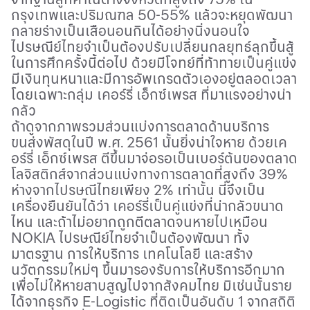
กรุงเทพและปริมณฑล 50-55% แล้วจะหยุดพัฒนา
กลายร่างเป็นเสือนอนกินได้อย่างนิ่งนอนใจ
ไปรษณีย์ไทยจำเป็นต้องปรับเปลี่ยนกลยุทธ์ลุกขึ้นสู้
ในการศึกครั้งนี้ต่อไป ด้วยมีโจทย์ที่ท้าทายเป็นคู่แข่ง
มีเงินทุนหนาและมีการอัพเกรดตัวเองอยู่ตลอดเวลา
โดยเฉพาะกลุ่ม เคอร์รี่ เอ็กซ์เพรส ที่มาแรงอย่างน่า
กลัว
ถ้าดูจากภาพรวมส่วนแบ่งการตลาดด้านบริการ
ขนส่งพัสดุในปี พ.ศ. 2561 นั้นยิ่งน่าใจหาย ด้วยเค
อร์รี่ เอ็กซ์เพรส ตีขึ้นมาจ่อรอเป็นเบอร์ต้นของตลาด
โลจิสติกส์จากส่วนแบ่งทางการตลาดที่สูงถึง 39%
ห่างจากไปรษณีไทยเพียง 2% เท่านั้น นี่จึงเป็น
เครื่องยืนยันได้ว่า เคอร์รี่เป็นคู่แข่งที่น่ากลัวขนาด
ไหน และถ้าไม่อยากถูกตีตลาดจนหายไปเหมือน
NOKIA
ไปรษณีย์ไทยจำเป็นต้องพัฒนา ทั้ง
มาตรฐาน การให้บริการ เทคโนโลยี และสร้าง
นวัตกรรมใหม่ๆ ขึ้นมารองรับการให้บริการอีกมาก
เพื่อไม่ให้หายสาบสูญไปจากสังคมไทย
มิเช่นนั้นราย
ได้จากธุรกิจ
E-Logistic
ที่ติดเป็นอันดับ
1
จากสถิติ