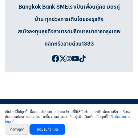
Bangkok Bank SMEเราเป็นเพื่อนคู่คิด มิตรคู่
บ้าน ทุกช่วงการเติบโตของธุรกิจ
สนใจลงทุนธุรกิจสามารถปรึกษาธนาคารกรุงเทพ
คลิกหรือสายด่วน1333
เว็บไซต์นี้ใช้คุกกี้ เพื่อมอบประสบการณ์การใช้งานที่ดีให้กับท่าน และเพื่อพัฒนาบริการให้ตรง
กับความต้องการของท่านมากขึ้น ท่านสามารถเรียนรู้เพิ่มเติมเกี่ยวกับคุกกี้ได้ที่
นโยบายการ
ใช้คุกกี้
สงวนสิทธิ์ พ.ศ.2558 บมจ.ธนาคารกรุงเทพฯ
|
เข้าสู่เว็บไซต์ธนาคาร
|
ติดต่อเรา
ตั้งค่าคุกกี้
ยอมรับทั้งหมด
หนังสือแจ้งการคุ้มครองข้อมูลส่วนบุคคล
นโยบายการใช้คุกกี้
เงื่อนไขการใช้เว็บไซต์