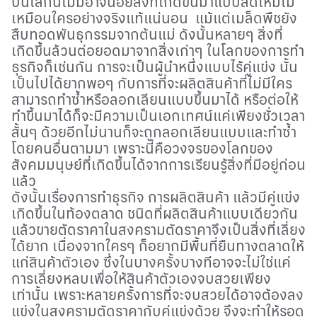
บนโลกนี้ไม่มีอาจน้อยสิ่งที่เกิดขึ้นมาแบบสดใหม่ไม่
เหมือนใครอย่างจริงแท้แน่นอน แม้แต่เมล็ดพืชยัง
สืบทอดพันธุกรรมจากต้นแม่ ดังนั้นหลายๆ สิ่งที่
เกิดขึ้นล้วนต่อยอดมาจากสิ่งเก่าๆ ในโลกของการทำ
ธุรกิจก็เช่นกัน การจะเป็นผู้นำหนึ่งแบบไร้คู่แข่ง นั้น
เป็นไปได้ยากพอๆ กับการที่จะผลิตสินค้าที่ไม่มีใคร
สามารถทำซ้ำหรือลอกเลียนแบบขึ้นมาได้ หรือต่อให้
ทำขึ้นมาได้ก็จะมีความเป็นเอกเทศน์แค่เพียงชั่วเวลา
สั้นๆ ด้วยอีกไม่นานก็จะถูกลอกเลียนแบบและทำซ้ำ
โดยคนอื่นตามมา เพราะนี่คือวงจรของโลกของ
สังคมมนุษย์ที่เกิดขึ้นได้จากการเรียนรู้สิ่งที่มีอยู่ก่อน
แล้ว
ดังนั้นเรื่องการทำธุรกิจ การผลิตสินค้า แล้วมีคู่แข่ง
เกิดขึ้นในท้องตลาด ชนิดที่ผลิตสินค้าแบบเดียวกัน
แล้วขายตัดราคาในสงครามตัดราคาจึงเป็นสิ่งที่เลี่ยง
ได้ยาก เนื่องจากใครๆ ก็อยากมีพื้นที่ยืนทางตลาดให้
แก่สินค้าตัวเอง ซึ่งในบางครั้งบางทีอาจจะไม่ใช่แค่
การเลี่ยงหลบเพื่อให้สินค้าตัวเองจบสวยเพียง
เท่านั้น เพราะหลายครั้งการที่จะจบสวยได้อาจต้องลง
แข่งในสงครามตัดราคากับคู่แข่งด้วย จึงจะทำให้รอด