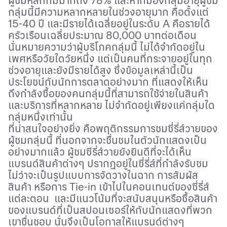
ผู้ชมหลักที่มีมากถึง
78%
และหากมองกลุ่มอายุผู้ชม
กลุ่มนี้มีความหลากหลายในช่วงอายุมาก คือตั้งแต่
15-40
ปี และมีรายได้เฉลี่ยอยู่ในระดับ
A
คือรายได้
ครัวเรือนเฉลี่ยประมาณ
80,000
บาทต่อเดือน
นั่นหมายความว่าผู้บริโภคกลุ่มนี้ ไม่ได้จำกัดอยู่ใน
เพศหรือวัยใดวัยหนึ่ง แต่เป็นคนที่กระจายอยู่ในทุก
ช่วงอายุและยังมีรายได้สูง ซึ่งข้อมูลเหล่านี้เป็น
ประโยชน์กับนักการตลาดอย่างมาก ที่แสดงให้เห็น
ถึงกำลังซื้อของคนกลุ่มนี้ที่สามารถใช้จ่ายในสินค้า
และบริการที่หลากหลาย ไม่จำกัดอยู่เพียงแค่กลุ่มใด
กลุ่มหนึ่งเท่านั้น
ที่น่าสนใจอย่างยิ่ง คือพฤติกรรมการชมซี่รี่ส์วายของ
ผู้ชมกลุ่มนี้ ที่นอกจากจะชื่นชมในตัวนักแสดงเป็น
อย่างมากแล้ว ผู้ชมซีรี่ส์วายยังยินดีที่จะได้เห็น
แบรนด์สินค้าต่างๆ ปรากฏอยู่ในซี่รี่ส์ที่กำลังรับชม
ไม่ว่าจะเป็นรูปแบบการจัดวางในฉาก การสัมผัส
สินค้า หรือการ
Tie-in
เข้าไปในคอนเทนต์ของซี่รี่ส์
แต่ละตอน และมีแนวโน้มที่จะสนับสนุนหรือซื้อสินค้า
ของแบรนด์ที่เป็นสปอนเซอร์ให้กับนักแสดงที่พวก
เขาชื่นชอบ นั่นจึงเป็นโอกาสให้แบรนด์ต่างๆ