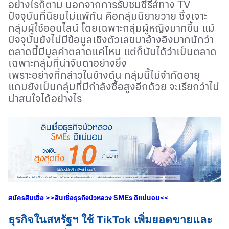
อย่างไรก็ตาม นอกจากการรับชมซีรีส์ทาง
TV
ปัจจุบันที่นิยมไม่แพ้กัน คือกลุ่มนิยายวาย ซึ่งเจาะ
กลุ่มผู้ใช้ออนไลน์ โดยเฉพาะกลุ่มผู้หญิงมากขึ้น แม้
ปัจจุบันยังไม่มีข้อมูลเชิงตัวเลขมาอ้างอิงมากนักว่า
ตลาดนี้มีมูลค่าตลาดแค่ไหน แต่ก็นับได้ว่าเป็นตลาด
เฉพาะกลุ่มที่น่าจับตาอย่างยิ่ง
เพราะอย่างที่กล่าวในข้างต้น กลุ่มนี้ไม่จำกัดอายุ
แถมยังเป็นกลุ่มที่มีกำลังซื้อสูงอีกด้วย จะเรียกว่าไม่
น่าสนใจได้อย่างไร
สมัครสินเชื่อ
>>
สินเชื่อธุรกิจบัวหลวง
SMEs
ดีแน่นอน
<<
ธุรกิจในสหรัฐฯ ใช้ TikTok เพิ่มยอดขายและ