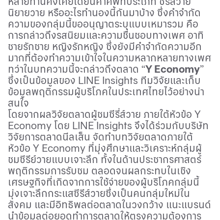
หลายท่านคงเคยได้ยินคำศัพท์ประเภท ซีรีส์วาย
นิยายวาย หรืออะไรทำนองนี้กันมาบ้าง ซึ่งคำจำกัด
ความของกลุ่มนี้ขออนุญาตระบุแบบเหมารวม คือ
การกล่าวถึงรสนิยมและความชื่นชอบทางเพศ อาทิ
ชายรักชาย หญิงรักหญิง ซึ่งยังมีคำจำกัดความอีก
มากที่ต้องทำความเข้าใจในความหลากหลายทางเพศ
ทว่าในบทความนี้จะกล่าวถึงตลาด “
Y Economy
”
ซึ่งเป็นข้อมูลของ
LINE Insights
ทีมวิจัยและเก็บ
ข้อมูลพฤติกรรมผู้บริโภคในประเทศไทยไว้อย่างน่า
สนใจ
โดยจากผลวิจัยตลาดผู้ชมซีรี่ส์วาย ภายใต้หัวข้อ
Y
Economy
โดย
LINE Insights
จึงได้ร่วมกับบริษัท
วิจัยการตลาดนีลเส็น จัดทำบทวิจัยตลาดภายใต้
หัวข้อ
Y Economy
ที่มุ่งศึกษาและวิเคราะห์กลุ่มผู้
ชมซีรีย์วายแบบเจาะลึก ทั้งในด้านประชากรศาสตร์
พฤติกรรมการรับชม ตลอดจนผลกระทบในเชิง
เศรษฐกิจที่เกิดจากการใช้จ่ายของผู้บริโภคกลุ่มนี้
มุ่งเจาะลึกกระแสซีรีส์วายซึ่งเป็นคนกลุ่มใหม่ใน
สังคม และมีอิทธิพลต่อตลาดในวงกว้าง แนะแบรนด์
นำข้อมูลต่อยอดทำการตลาดให้ตรงความต้องการ