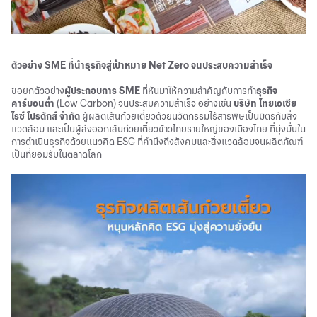
ตัวอย่าง SME ที่นำธุรกิจสู่เป้าหมาย Net Zero จนประสบความสำเร็จ
ขอยกตัวอย่าง
ผู้ประกอบการ SME
ที่หันมาให้ความสำคัญกับการทำ
ธุรกิจ
คาร์บอนต่ำ
(Low Carbon) จนประสบความสำเร็จ อย่างเช่น
บริษัท ไทยเอเซีย
ไรซ์ โปรดักส์ จำกัด
ผู้ผลิตเส้นก๋วยเตี๋ยวด้วยนวัตกรรมไร้สารพิษเป็นมิตรกับสิ่ง
แวดล้อม และเป็นผู้ส่งออกเส้นก๋วยเตี๋ยวข้าวไทยรายใหญ่ของเมืองไทย ที่มุ่งมั่นใน
การดำเนินธุรกิจด้วยแนวคิด
ESG
ที่คำนึงถึงสังคมและสิ่งแวดล้อมจนผลิตภัณฑ์
เป็นที่ยอมรับในตลาดโลก