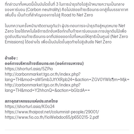
ที่กล่าวมาทั้งหมดนี้เป็นบันไดขั้นที่ 3 ในการนำธุรกิจไปสู่เป้าหมายความเป็นกลาง
ของคาร์บอน (Carbon neutrality) คือไม่ปล่อยก๊าซเรือนกระจกสู่ชั้นบรรยากาศ
เพิ่มขึ้น เป็นก้าวที่สำคัญของการไปสู่ Road to Net Zero
ในบทความครั้งหน้ามาติดตามดูกันว่า ผู้ประกอบการจะนำธุรกิจสู่หมุดหมาย Net
Zero โดยใช้เทคโนโลยีการดักจับหรือกักเก็บก๊าซคาร์บอนและการปลูกต้นไม้เพื่อ
ดูดซับปริมาณก๊าซเรือนกระจกที่ปล่อยออกไปทั้งหมดให้สุทธิเป็นศูนย์ (Net Zero
Emissions) ได้อย่างไร เพื่อเป็นบันไดขั้นสุดท้ายไปสู่เส้นชัย Net Zero
อ้างอิง :
องค์การบริหารก๊าซเรือนกระจก (องค์การมหาชน)
https://shorturl.asia/5ZPio
http://carbonmarket.tgo.or.th/index.php?
lang=TH&mod=aW5mb3JtYXRpb24=&action=ZGV0YWls¶m=Mjk=
http://carbonmarket.tgo.or.th/index.php?
lang=TH&mod=Y2hhcnQ=&action=bGlzdA==
สภาอุตสาหกรรมแห่งประเทศไทย
https://shorturl.asia/K0o24
https://www.thaipost.net/columnist-people/29001/
https://www.fio.co.th/fioWebdoc65/p650215-2.pdf