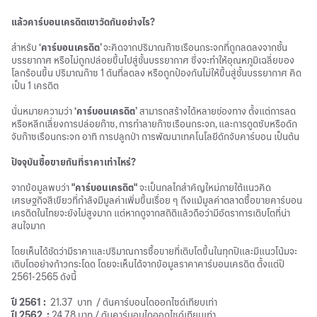
แล้วคาร์บอนเครดิตเขาวัดกันอย่างไร?
สำหรับ
‘คาร์บอนเครดิต’
จะคิดจากปริมาณก๊าซเรือนกระจกที่ถูกลดลงจากชั้น
บรรยากาศ หรือไม่ถูกปล่อยขึ้นไปสู่ชั้นบรรยากาศ ซึ่งจะทำให้อุณหภูมิเฉลี่ยของ
โลกร้อนขึ้น ปริมาณก๊าซ 1 ตันที่ลดลง หรือถูกป้องกันไม่ให้ขึ้นสู่ชั้นบรรยากาศ คิด
เป็น 1 เครดิต
นั่นหมายความว่า
‘คาร์บอนเครดิต’
สามารถสร้างได้หลายช่องทาง ตั้งแต่การลด
หรือหลีกเลี่ยงการปล่อยก๊าซ, การทำลายก๊าซเรือนกระจก, และการดูดซับหรือดัก
จับก๊าซเรือนกระจก อาทิ การปลูกป่า การพัฒนาเทคโนโลยีดักจับคาร์บอน เป็นต้น
ปัจจุบันซื้อขายกันที่ราคาเท่าไหร่?
จากข้อมูลพบว่า
"คาร์บอนเครดิต"
จะเป็นกลไกสำคัญใหม่ภายใต้แนวคิด
เศรษฐกิจสีเขียวที่กำลังมีมูลค่าเพิ่มขึ้นเรื่อย ๆ ถึงแม้มูลค่าตลาดซื้อขายคาร์บอน
เครดิตในไทยจะยังไม่สูงมาก แต่หากดูจากสถิติแล้วถือว่ามีอัตราการเติบโตที่น่า
สนใจมาก
โดยเห็นได้ชัดว่ามีราคาและปริมาณการซื้อขายที่เติบโตขึ้นในทุกปีและมีแนวโน้มจะ
เติบโตอย่างก้าวกระโดด โดยจะเห็นได้จากข้อมูลราคาคาร์บอนเครดิต ตั้งแต่ปี
2561-2565 ดังนี้
ปี 2561 :
21.37 บาท / ตันคาร์บอนไดออกไซด์เทียบเท่า
ปี 2562 :
24.78 บาท / ตันคาร์บอนไดออกไซด์เทียบเท่า