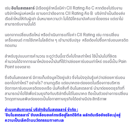
เช่น
อินโนสเตลลาร์
มีเรืออยู่ลำหนึ่งมีค่า CII Rating คือ C หากต้องไปรับงาน
บริษัทใหญ่แห่งหนึ่ง เขาบอกว่าต้องการ CII Rating คือ B บริษัทจำเป็นต้องส่ง
เรือลำใหม่ให้กับผู้เช่า นั่นหมายความว่า ไม่ได้มีใครมาบังคับเราโดยตรง แต่เราไม่
สามารถรับงานนั้นได้
นอกจากเปลี่ยนเรือใหม่ หรือดำเนินการแก้ไขค่า CII Rating เช่น การเปลี่ยน
เครื่องยนต์ การใช้เทคโนโลยีต่าง ๆ เข้ามาปรับปรุง หรือต้องไปซื้อคาร์บอนเครดิต
ทดแทน
สำหรับรูปแบบการคำนวณ จะดูว่าวันนี้เราวิ่งไปไกลเท่าไหร่ ใช้น้ำมันไปกี่ลิตร
คำนวณได้จากการเผาไหม้ของน้ำมันที่ใช้ว่าปล่อยคาร์บอนเท่าไหร่ ตรงนี้เป็น Pain
Point ของตลาด
ซึ่งอินโนสเตลลาร์ มีการเก็บข้อมูลไว้อยู่แล้ว ซึ่งในปัจจุบันรู้แค่ว่าปล่อยคาร์บอน
ออกไปเท่าไหร่? อย่างไร? ตามกฎเรือ แต่อนาคตจะต่อยอดในเรื่องการบริหาร
จัดการคาร์บอนเครดิตของเรือ นั่นคือสิ่งที่ อินโนสเตลลาร์ นำมาต่อยอดธุรกิจที่
สามารถนำไปใช้เพื่อร่วมธุรกิจกับบริษัทอื่นได้ในอนาคต ถือเป็นตัวอย่างการเปลี่ยน
วิกฤตทางมลพิษต่อยอดเป็น
โอกาสทางธุรกิจ
ได้อย่างมีประสิทธิภาพ
อ่านบทสัมภาษณ์
บริษัทอินโนสเตลลาร์ จำกัด :
‘อินโนสเตลลาร์’ ขับเคลื่อนองค์กรเรือสู่โลกดิจิทัล ผลักดันเรืออัจฉริยะมุ่งสู่
ความเป็นเลิศด้านนวัตกรรมทางทะเล