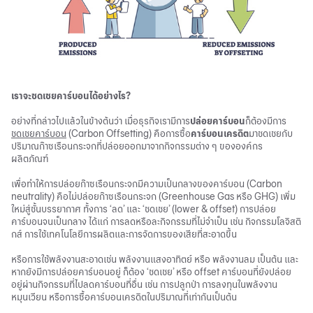
เราจะชดเชยคาร์บอนได้อย่างไร?
อย่างที่กล่าวไปแล้วในข้างต้นว่า เมื่อธุรกิจเรามีการ
ปล่อยคาร์บอน
ก็ต้องมีการ
ชดเชยคาร์บอน
(Carbon Offsetting) คือการซื้อ
คาร์บอนเครดิต
มาชดเชยกับ
ปริมาณก๊าซเรือนกระจกที่ปล่อยออกมาจากกิจกรรมต่าง ๆ ขององค์กร
ผลิตภัณฑ์
เพื่อทำให้การปล่อยก๊าซเรือนกระจกมีความเป็นกลางของคาร์บอน (Carbon
neutrality) คือไม่ปล่อยก๊าซเรือนกระจก (Greenhouse Gas หรือ GHG) เพิ่ม
ใหม่สู่ชั้นบรรยากาศ ทั้งการ ‘ลด’ และ ‘ชดเชย’ (lower & offset) การปล่อย
คาร์บอนจนเป็นกลาง ได้แก่ การลดหรือละกิจกรรมที่ไม่จำเป็น เช่น กิจกรรมโลจิสติ
กส์ การใช้เทคโนโลยีการผลิตและการจัดการของเสียที่สะอาดขึ้น
หรือการใช้พลังงานสะอาดเช่น พลังงานแสงอาทิตย์ หรือ พลังงานลม เป็นต้น และ
หากยังมีการปล่อยคาร์บอนอยู่ ก็ต้อง ‘ชดเชย’ หรือ offset คาร์บอนที่ยังปล่อย
อยู่ผ่านกิจกรรมที่ไปลดคาร์บอนที่อื่น เช่น การปลูกป่า การลงทุนในพลังงาน
หมุนเวียน หรือการซื้อคาร์บอนเครดิตในปริมาณที่เท่ากันเป็นต้น