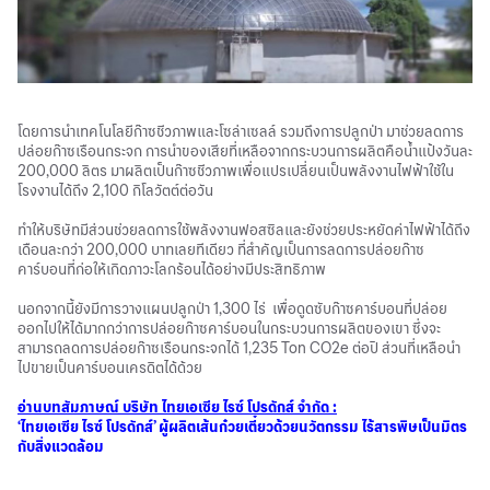
โดยการนำเทคโนโลยีก๊าซชีวภาพและโซล่าเซลล์ รวมถึงการปลูกป่า มาช่วยลดการ
ปล่อยก๊าซเรือนกระจก การนำของเสียที่เหลือจากกระบวนการผลิตคือน้ำแป้งวันละ
200,000 ลิตร มาผลิตเป็นก๊าซชีวภาพเพื่อแปรเปลี่ยนเป็นพลังงานไฟฟ้าใช้ใน
โรงงานได้ถึง 2,100 กิโลวัตต์ต่อวัน
ทำให้บริษัทมีส่วนช่วยลดการใช้พลังงานฟอสซิลและยังช่วยประหยัดค่าไฟฟ้าได้ถึง
เดือนละกว่า 200,000 บาทเลยทีเดียว ที่สำคัญเป็นการลดการปล่อยก๊าซ
คาร์บอนที่ก่อให้เกิดภาวะโลกร้อนได้อย่างมีประสิทธิภาพ
นอกจากนี้ยังมีการวางแผนปลูกป่า 1,300 ไร่ เพื่อดูดซับก๊าซคาร์บอนที่ปล่อย
ออกไปให้ได้มากกว่าการปล่อยก๊าซคาร์บอนในกระบวนการผลิตของเขา ซึ่งจะ
สามารถลดการปล่อยก๊าซเรือนกระจกได้ 1,235 Ton CO2e ต่อปี ส่วนที่เหลือนำ
ไปขายเป็นคาร์บอนเครดิตได้ด้วย
อ่านบทสัมภาษณ์
บริษัท ไทยเอเซีย ไรซ์ โปรดักส์ จำกัด :
‘ไทยเอเซีย ไรซ์ โปรดักส์’ ผู้ผลิตเส้นก๋วยเตี๋ยวด้วยนวัตกรรม ไร้สารพิษเป็นมิตร
กับสิ่งแวดล้อม