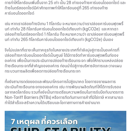
การทำให้โลกร้อนเพิ่มขึ้นจาก 25 เท่า เป็น 28 เท่าของก๊าซคาร์บอนไดออกไซด์ และ
ก๊าซไนตรัสออกไซด์มีค่าศักยภาพทำให้โลกร้อนอยู่ที่ 265 เท่าของก๊าซ
คาร์บอนไดออกไซด์
เช่น หากเราปล่อยก๊าซมีเทน 1 กิโลกรัม จะหมายความว่าเราปล่อยคาร์บอนฟุตพริ้
นท์ เท่ากับ 28 กิโลกรัมคาร์บอนไดออกไซด์เทียบเท่า (kgCO2e) และหากเรา
ปล่อยก๊าซไนตรัสออกไซด์ 1 กิโลกรัม ก็จะหมายความว่า เราปล่อยคาร์บอนฟุตพริ้
นท์ เท่ากับ 265 กิโลกรัมคาร์บอนไดออกไซด์เทียบเท่า (kgCO2e) นั่นเอง
จึงไม่แปลกที่เราจะเห็นภาคธุรกิจในหลายประเทศที่กำลังมุ่งสู่การเป็นองค์กรที่
ปล่อยก๊าซคาร์บอนไดออกไซด์เป็นศูนย์ ได้มีการจัดทำคาร์บอนฟุตพริ้นท์ของ
องค์กร เพื่อเป็นการประเมินการปล่อยก๊าซเรือนกระจก เพื่อให้ทราบแหล่งปล่อย
ก๊าซเรือนกระจกที่สำคัญขององค์กร ก่อนนำไปสู่การบริหารจัดการและวางแผน
กระบวนการผลิตเพื่อลดการปล่อยก๊าซเรือนกระจก
ทั้งยังสามารถต่อยอดและพัฒนาโครงการไปสู่อนาคต โดยการขยายผลการ
ประเมินก๊าซเรือนกระจกขององค์กร เช่น การพัฒนาผลิตภัณฑ์ให้ได้การรับรอง
ฉลากลดโลกร้อน รวมทั้งยังเป็นการเตรียมความพร้อมในการรับมือกับมาตรการ
Non-Tariff Barriers (NTBs) หรือการกีดกันทางการค้าที่มิใช่ภาษี หากสามารถ
ทำได้สำเร็จจะสร้างความได้เปรียบและโอกาสทางการค้าอย่างมาก