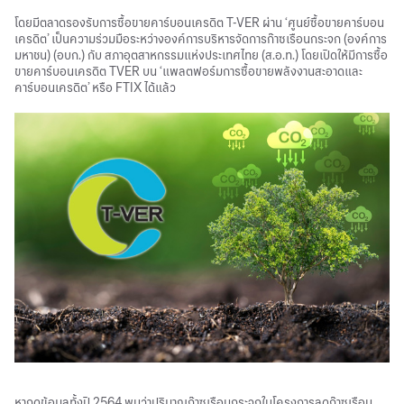
โดยมีตลาดรองรับการซื้อขายคาร์บอนเครดิต T-VER ผ่าน ‘ศูนย์ซื้อขายคาร์บอน
เครดิต’ เป็นความร่วมมือระหว่างองค์การบริหารจัดการก๊าซเรือนกระจก (องค์การ
มหาชน) (อบก.) กับ สภาอุตสาหกรรมแห่งประเทศไทย (ส.อ.ท.) โดยเปิดให้มีการซื้อ
ขายคาร์บอนเครดิต TVER บน ‘แพลตฟอร์มการซื้อขายพลังงานสะอาดและ
คาร์บอนเครดิต’ หรือ FTIX ได้แล้ว
หากดูข้อมูลทั้งปี 2564 พบว่าปริมาณก๊าซเรือนกระจกในโครงการลดก๊าซเรือน