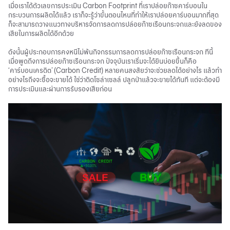
เมื่อเราได้ตัวเลขการประเมิน Carbon Footprint ที่เราปล่อยก๊าซคาร์บอนใน
กระบวนการผลิตได้แล้ว เราก็จะรู้ว่าขั้นตอนไหนที่ทำให้เราปล่อยคาร์บอนมากที่สุด
ก็จะสามารถวางแนวทางบริหารจัดการลดการปล่อยก๊าซเรือนกระจกและยังลดของ
เสียในการผลิตได้อีกด้วย
ดังนั้นผู้ประกอบการคงหนีไม่พ้นกิจกรรมการลดการปล่อยก๊าซเรือนกระจก ทีนี้
เมื่อพูดถึงการปล่อยก๊าซเรือนกระจก ปัจจุบันเราเริ่มจะได้ยินบ่อยขึ้นก็คือ
‘คาร์บอนเครดิต’ (Carbon Credit) หลายคนสงสัยว่าจะช่วยลดได้อย่างไร แล้วทำ
อย่างไรถึงจะซื้อจะขายได้ ใช่ว่าติดโซล่าเซลล์ ปลูกป่าแล้วจะขายได้ทันที แต่จะต้องมี
การประเมินและผ่านการรับรองเสียก่อน