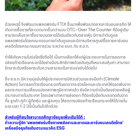
ด้วยเหตุนี้ จึงพัฒนาแพลตฟอร์ม FTIX ขึ้นมาเพื่อพัฒนาตลาดคาร์บอนเครดิต ให้
เกิดการซื้อขายที่สะดวกมากขึ้นกว่าแบบ OTC–Over The Counter ที่มีอยู่เดิม
สามารถเห็นราคาซื้อขายบนตลาดได้เช่นเดียวกับตลาดหุ้น มีการกำกับดูแล
แพลตฟอร์มโดยคณะกรรมการกำกับดูแลและมีการบริหารศูนย์ซื้อขายคาร์บอน
เครดิตโดยคณะกรรมการร่วม ระหว่าง อบก. กับ ส.อ.ท.
ทำให้เกิดความโปร่งใสเชื่อถือได้ เป็นทางเลือกให้แก่ผู้ประกอบการในการลดการ
ปล่อยก๊าซเรือนกระจกได้อย่างมีประสิทธิภาพด้วยต้นทุนที่เหมาะสมคุ้มค่า สามารถ
รักษาระดับหรือยกระดับความสามารถในการแข่งขันได้ต่อไป
ซึ่ง ส.อ.ท. มีความมุ่งมั่นให้ผู้ประกอบการมีส่วนร่วมและลงมือทำ (Climate
Action) ในการลดก๊าซเรือนกระจกที่นอกจากจะช่วยโลกและประเทศให้รอดพ้นจาก
ผลกระทบการเปลี่ยนแปลงสภาพภูมิอากาศแล้ว ยังมีความจำเป็นต้องช่วยเหลือผู้
ประกอบการในประเทศ โดยเฉพาะภาคการส่งออก ที่ต้องรับมือกับแรงกดดันจาก
ทั้ง ลูกค้า คู่ค้า ผู้ถือหุ้น และผู้ลงทุน ให้ลดการปล่อยก๊าซเรือนกระจกให้ได้ภายใน
ระยะเวลา 1-2 ปีนี้เป็นต้นไปอีกด้วย
สำหรับผู้ที่สนใจสามารถศึกษาข้อมูลเพิ่มเติมได้ที่ :
ทำความรู้จัก ‘แพลตฟอร์มซื้อขายพลังงานสะอาดและคาร์บอนเครดิตไทย’
เครื่องมือธุรกิจเดินตามแนวคิด ESG