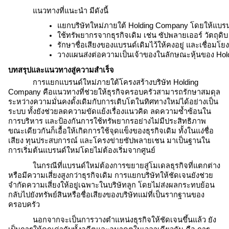
แนวทางที่แนะนำ มีดังนี้
แยกบริษัทใหม่ภายใต้ 
Holding Company
 โดยให้แบรน
ใช้ทรัพยากรจากธุรกิจเดิม เช่น ซัปพลายเออร์ วัตถุดิบ 
รักษาชื่อเสียงของแบรนด์เดิมไว้ให้คงอยู่ และเชื่อม
วางแผนส่งต่อความเป็นเจ้าของในลักษณะหุ้นของ 
Hol
บทสรุปและแนวทางสู่ความสำเร็จ
การแยกแบรนด์ใหม่ภายใต้
โครงสร้างบริษัท Holding
Company คือ
แนวทางที่ช่วยให้ธุรกิจครอบครัวสามารถรักษาสมดุล
ระหว่างความมั่นคงดั้งเดิมกับการเติบโตในทิศทางใหม่ได้อย่างเป็น
ระบบ ทั้งยังช่วยลดความขัดแย้งเรื่องแนวคิด ลดความซ้ำซ้อนใน
การบริหาร และป้องกันการใช้ทรัพยากรอย่างไม่มีประสิทธิภาพ
ขณะเดียวกันก็เอื้อให้เกิดการใช้จุดแข็งของธุรกิจเดิม ทั้งในแง่ชื่อ
เสียง ทุนประสบการณ์ และโครงข่ายซัปพลายเชน มาเป็นฐานใน
การเริ่มต้นแบรนด์ใหม่โดยไม่ต้องเริ่มจากศูนย์
ในกรณีที่แบรนด์ใหม่ต้องการขยายสู่โมเดลธุรกิจที่แตกต่าง
หรือมีความเสี่ยงสูงกว่าธุรกิจเดิม การแยกบริษัทให้ชัดเจนยังช่วย
จำกัดความเสี่ยงให้อยู่เฉพาะในบริษัทลูก โดยไม่ส่งผลกระทบย้อน
กลับไปยังทรัพย์สินหรือชื่อเสียงของบริษัทแม่ที่เป็นรากฐานของ
ครอบครัว
นอกจากจะเป็นการวางตำแหน่งธุรกิจให้ชัดเจนขึ้นแล้ว ยัง