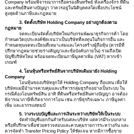
Company
พร้อมพิจารณาการถือครองสินทรัพย์ ทั้งเครื่องจักร ที่ดิน
และทรัพย์สินทางปัญญา ว่าควรอยู่ในนิติบุคคลใดเพื่อประโยชน์
สูงสุดด้านภาษีและกฎหมาย
3. จัดตั้งบริษัท
Holding Company
อย่างถูกต้องตาม
กฎหมาย
จดทะเบียนจัดตั้งบริษัทใหม่กับกรมพัฒนาธุรกิจการค้า โดย
กำหนดวัตถุประสงค์ชัดเจนว่าเป็นบริษัทที่ลงทุนในกิจการอื่น และ
กำหนดทุนจดทะเบียนที่เหมาะสมและโครงสร้างผู้ถือหุ้น (ควรมีที่
ปรึกษากฎหมายช่วยร่างสัญญาและข้อบังคับภายใน) รวมถึงเปิด
บัญชีบริษัทใหม่ พร้อมจดทะเบียนภาษีมูลค่าเพิ่ม (VAT) หากเข้า
เกณฑ์
4. โอนหุ้นหรือทรัพย์สินจากบริษัทเดิมมายัง
Holding
Company
โอนหุ้นของบริษัทลูกให้
Holding Company
ถือแทน เพื่อให้
บริษัทแม่มีอำนาจควบคุมและบริหารกลุ่มธุรกิจอย่างเป็นระบบ ใน
กรณีต้องโอนทรัพย์สิน อาทิ ที่ดินหรือทรัพย์สินทางปัญญา อาจต้อง
พิจารณาภาษีที่เกิดจากการโอน เช่น ภาษีธุรกิจเฉพาะ ภาษีมูลค่า
เพิ่ม และอากรแสตมป์
5. วางระบบบัญชีและการเงินระหว่างบริษัทให้เป็นระบบ
จัดทำบัญชีแยกกันสำหรับแต่ละบริษัท แต่ควรมีระบบกลาง
หรือที่ปรึกษาเพื่อช่วยตรวจสอบและควบคุมรายการระหว่างกัน และ
ควรจัดทำ Transfer Pricing Policy ให้ชัดเจน หากมีการซื้อขาย