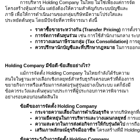
การบริหาร
Holding Company ในไทย
ไม่ใช่เพียงแค่การจัด
โครงสร้างหุ้นเท่านั้น แต่ยังต้องให้ความสำคัญกับระบบบัญชีและ
ภาษี เพื่อให้การดำเนินงานของกลุ่มบริษัทมีความโปร่งใสและ
ประหยัดต้นทุน โดยมีปัจจัยที่ควรพิจารณา ดังนี้
ราคาซื้อขายระหว่างกัน (Transfer Pricing)
 การตั้ง
การจัดการต้นทุนร่วม
 เช่น การใช้สำนักงานกลาง ระบ
การวางแผนภาษีรวมกลุ่ม (Tax Consolidation)
 การด
ควรปรึกษานักบัญชีและที่ปรึกษากฎหมาย
 ในการออกแ
Holding Company
มี
ข้อดี
-
ข้อเสีย
อย่างไร?
แม้การจัดตั้ง
Holding Company ในไทย
กำลังได้รับความ
สนใจในฐานะทางเลือกเชิงกลยุทธ์สำหรับธุรกิจครอบครัวที่ต้องการ
ขยายกิจการหรือเตรียมการส่งต่อรุ่นสู่รุ่นอย่างเป็นระบบ แต่ก็ยังมี
ข้อควรระวังและต้นทุนบางประการที่ผู้ประกอบการควรพิจารณา
อย่างรอบคอบก่อนตัดสินใจ
ข้อดีของการจัดตั้ง
Holding Company
กระจายความเสี่ยงในการดำเนินธุรกิจ
 หากบริษัทลูกที
ความยืดหยุ่นในการบริหารและวางแผนกลยุทธ์
 การแย
ความสะดวกในการส่งต่อกิจการให้กับรุ่นถัดไป
 การถือ
เสริมภาพลักษณ์ธุรกิจมืออาชีพ
 โครงสร้างที่มี 
Holdin
ข้อควรระวังในการจัดตั้ง
Holding Company