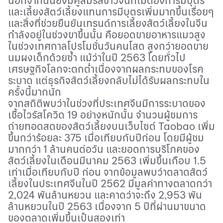
นอกจากนั้นยังมีคู่สมรสชาวจีนที่ไม่ต้องการมีบุตร
และเลี้ยงสัตว์เลี้ยงแทนการมีบุตรเพิ่มมากขึ้นเรื่อยๆ
และสิ่งที่ช่วยยืนยันเทรนด์การเลี้ยงสัตว์เลี้ยงในจีน
กำลังอยู่ในช่วงขาขึ้นนั้น คือยอดขายอาหารแมวสูง
ในช่วงเทศกาลโปรโมชั่นวันคนโสด สูงกว่ายอดขาย
นมผงเด็กด้วยซ้ำ แม้ว่าในปี
2563
โดยทั่วไป
เศรษฐกิจโลกจะตกต่ำเนื่องจากผลกระทบของโรค
ระบาด แต่ธุรกิจสัตว์เลี้ยงกลับไม่ได้รับผลกระทบใน
ครั้งนี้มากนัก
จากสถิติพบว่าในช่วงที่ประเทศจีนมีการระบาดของ
เชื้อไวรัสโควิด
19
อย่างหนักนั้น จำนวนผู้ชมการ
ถ่ายทอดสดของสัตว์เลี้ยงบนเว็บไซต์
Taobao
เพิ่ม
ขึ้นกว่าร้อยละ
375
เมื่อเทียบกับปีก่อน โดยมีผู้ชม
มากกว่า
1
ล้านคนต่อวัน และยอดการบริโภคของ
สัตว์เลี้ยงในเดือนมีนาคม
2563
เพิ่มขึ้นเกือบ
1.5
เท่าเมื่อเทียบกับปี ก่อน จากข้อมูลพบว่าตลาดสัตว์
เลี้ยงในประเทศจีนในปี
2562
มีมูลค่าทางตลาดกว่า
2,024
พันล้านหยวน และคาดว่าจะถึง
2,953
พัน
ล้านหยวนในปี
2563
เนื่องจาก
5
ปีที่ผ่านมาขนาด
ของตลาดเพิ่มขึ้นเป็นสองเท่า