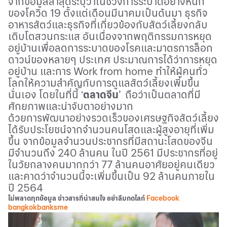
จากข้อมูลล่าสุดระบุว่าในช่วงการระบาดอย่างหนัก
ของโควิด 19 ตั้งแต่เดือนมีนาคมเป็นต้นมา ธุรกิจ
อาหารสัตว์และธุรกิจที่เกี่ยวข้องกับสัตว์เลี้ยงกลับ
เติบโตสวนกระแส อันเนื่องจากพฤติกรรมการหยุด
อยู่บ้านเพื่อลดการระบาดของโรคและมาตรการล็อก
ดาวน์ของหลายๆ ประเทศ ประมาณการได้ว่าการหยุด
อยู่บ้าน และการ
Work from home
ทำให้ผู้คนทั่ว
โลกให้ความสำคัญกับการดูแลสัตว์เลี้ยงเพิ่มขึ้น
นั่นเอง โดยในที่นี้
‘
ตลาดจีน
’
ถือว่าเป็นตลาดที่มี
ศักยภาพและน่าจับตาอย่างมาก
ด้วยการพัฒนาอย่างรวดเร็วของเศรษฐกิจสัตว์เลี้ยง
ได้รับประโยชน์จากจำนวนคนโสดและผู้สูงอายุที่เพิ่ม
ขึ้น จากข้อมูลจำนวนประชากรที่มีสถานะโสดของจีน
มีจำนวนถึง
240
ล้านคน ในปี
2561
มีประชากรที่อยู่
ในวัยกลางคนมากกว่า
77
ล้านคนอาศัยอยู่คนเดียว
และคาดว่าจำนวนนี้จะเพิ่มขึ้นเป็น
92
ล้านคนภายใน
ปี
2564
ไม่พลาดทุกข้อมูล ข่าวสารที่น่าสนใจ อย่าลืมกดไลก์
Facebook
bangkokbanksme