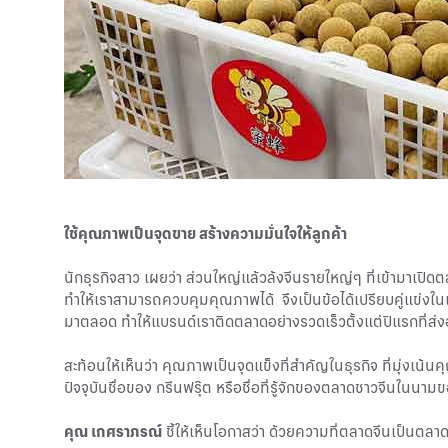
ใช้คุณภาพเป็นจุดขาย สร้างความมั่นใจให้ลูกค้า
นักธุรกิจสาว เผยว่า ส่วนใหญ่แล้วล้งจีนรายใหญ่ๆ ที่เข้ามาเปิดต
ทำให้เราสามารถควบคุมคุณภาพได้ จึงเป็นข้อได้เปรียบคู่แข่งในเ
มาตลอด ทำให้แบรนด์เราติดตลาดอย่างรวดเร็วตั้งแต่ปีแรกที่ส่
สะท้อนให้เห็นว่า คุณภาพเป็นจุดแข็งที่สำคัญในธุรกิจ ที่มุ่งเน้
ปัจจุบันชื่อของ กรีนฟรุ๊ต หรือชื่อที่รู้จักของตลาดชาวจีนในนามของ
คุณ เกศราภรณ์
ชี้ให้เห็นโอกาสว่า ด้วยความที่ตลาดจีนเป็นตลา