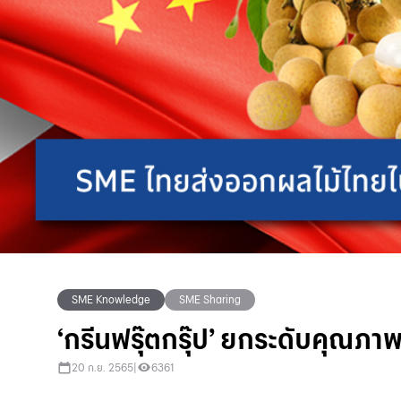
SME Knowledge
SME Sharing
‘กรีนฟรุ๊ตกรุ๊ป’ ยกระดับคุณภา
20 ก.ย. 2565
|
6361