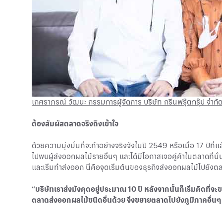
เกศราภรณ์ วัฒนะ กรรมการผู้จัดการ บริษัท กรีนฟรุ๊ตกรุ๊ป จำกั
ต้องสัมผัสตลาดจริงถึงเข้าใจ
ด้วยความมุ่งมั่นที่จะทำอย่างจริงจังในปี 2549 หรือเมื่อ 17 ปีท
ไปพบผู้ส่งออกผลไม้รายอื่นๆ และได้มีโอกาสเจอคู่ค้าในตลาดที่นั่
และเริ่มทำส่งออก นี่คือจุดเริ่มต้นของธุรกิจส่งออกผลไม้ไปยั
“บริษัทเราส่งมังคุดอยู่ประมาณ 10 ปี หลังจากนั้นก็เริ่มคิดที่จ
ตลาดส่งออกผลไม้ชนิดอื่นด้วย จึงขยายตลาดไปยังภูมิภาคอื่นๆ 