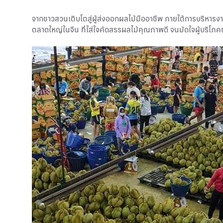
จากชาวสวนเติบโตสู่ผู้ส่งออกผลไม้มืออาชีพ ภายใต้การบริหารง
ตลาดใหญ่ในจีน ที่ใส่ใจคัดสรรผลไม้คุณภาพดี จนมัดใจผู้บริโภ