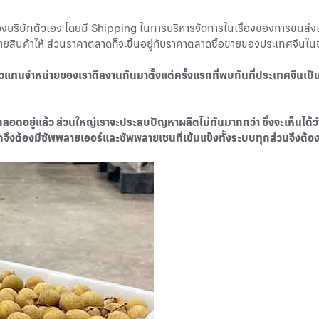
บริษัทตัวเอง โดยมี Shipping ในการบริหารจัดการในเรื่องของการขนส่งแล
ินค้าให้ ส่วนราคาตลาดก็จะขึ้นอยู่กับราคาตลาดซื้อขายของประเทศจีนใน
ัวแทนจำหน่ายของเราดีลงานกันมาตั้งแต่ครั้งแรกที่พบกันที่ประเทศจีนเป็นเ
ามาตลอดอยู่แล้ว ส่วนใหญ่เราจะประสบปัญหาผลิตไม่ทันมากกว่า ซึ่งจะเห็นไ
าดจึงต้องมีซัพพลายเออร์และซัพพลายเชนที่เข้มแข็งทั้งระบบทุกส่วนจึงต้อง