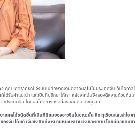
ด
ี่แล้ว คุณ เกศราภรณ์ จึงบินไปศึกษาดูงานตลาดผลไม้ในประเทศจีน ก็มีโอกาสได้
นก็ได้รับคำแนะนำ และเป็นที่ปรึกษาให้เรา หลังจากนั้นจึงลองดีลงานด้วยกันม
งตลาดประเทศจีน โดยผลไม้อย่างแรกที่ส่งออกคือ มังคุดสด
ะขยายผลไม้ชนิดอื่นที่เป็นที่นิยมของชาวจีนในขณะนั้น คือ ทุเรียนและลำไย จ
ของจีน ได้แก่ เจียซิง ปักกิ่ง หนานหนิง หนานจิง และซีอาน โดยมีตัวแทนข