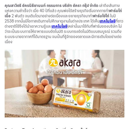
คุณสาวิตรี อัครนิธิยานนท์ กรรมการ บริษัท อัครา กรุ๊ป จำกัด
เล่าถึงเส้นทาง
แห่งความสำเร็จว่า เมื่อ 40 ปีที่แล้ว คุณพ่อได้สร้างธุรกิจเริ่มจากการทำ
ฟาร์มไก่
เนื้อ
2 พันตัว จนเติบโตมาอย่างต่อเนื่องและขยายธุรกิจมาทำ
ฟาร์มไข่ไก่
ในปี
2538 จากนั้นมีโอกาสเดินทางไปศึกษาดูงานในต่างประเทศ ได้เห็น
เทคโนโลยี
ที่ชาว
ต่างชาติใช้จึงได้นำเอาความรู้และ
เทคโนโลยี
เหล่านั้นมาใช้กับที่ฟาร์มของบริษัท ไม่
ว่าจะเป็นระบบการให้อาหารแบบอัตโนมัติ ระบบกรงอัตโนมัติแบบสมบูรณ์ รวมถึง
ระบบระบายอากาศที่ได้มาตรฐาน จนเป็นที่รู้จักของตลาดและมีการเติบโตอย่างต่อ
เนื่อง