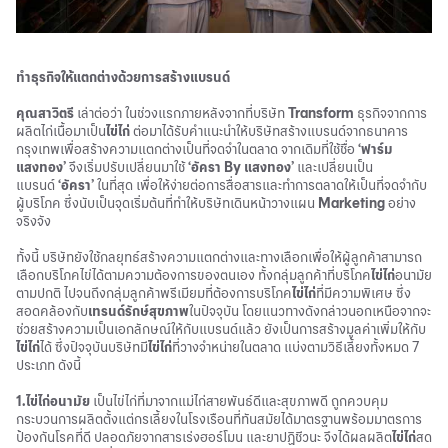
ทำธุรกิจให้แตกต่างด้วยการสร้างแบรนด์
คุณสาวิตรี
เล่าต่อว่า ในช่วงแรกภายหลังจากที่บริษัท
Transform
ธุรกิจจากการ
ผลิตไก่เนื้อมาเป็น
ไข่ไก่
ต่อมาได้รับคำแนะนำให้บริษัทสร้างแบรนด์จากธนาคาร
กรุงเทพเพื่อสร้างความแตกต่างเป็นที่จดจำในตลาด จากเดิมที่ใช้ชื่อ
‘ฟาร์ม
แสงทอง’
จึงเริ่มปรับเปลี่ยนมาใช้
‘อัครา By แสงทอง’
และเปลี่ยนเป็น
แบรนด์
‘อัครา’
ในที่สุด เพื่อให้ง่ายต่อการสื่อสารและทำการตลาดให้เป็นที่จดจำกับ
ผู้บริโภค ซึ่งนับเป็นจุดเริ่มต้นที่ทำให้บริษัทเดินหน้าวางแผน
Marketing
อย่าง
จริงจัง
ทั้งนี้ บริษัทยังใช้กลยุทธ์สร้างความแตกต่างและทางเลือกเพื่อให้ผู้ลูกค้าสามารถ
เลือกบริโภคไข่ได้ตามความต้องการของตนเอง ทั้งกลุ่มลูกค้าที่บริโภค
ไข่ไก่
อนามัย
ตามปกติ ไปจนถึงกลุ่มลูกค้าพรีเมียมที่ต้องการบริโภค
ไข่ไก่
ที่มีความพิเศษ ซึ่ง
สอดคล้องกับ
เทรนด์รักษ์สุขภาพ
ในปัจจุบัน โดยแนวทางดังกล่าวนอกเหนือจากจะ
ช่วยสร้างความเป็นเอกลักษณ์ให้กับแบรนด์แล้ว ยังเป็นการสร้างมูลค่าเพิ่มให้กับ
ไข่ไก่
ได้ ซึ่งปัจจุบันบริษัทมี
ไข่ไก่
ที่วางจำหน่ายในตลาด แบ่งตามวิธีเลี้ยงทั้งหมด 7
ประเภท ดังนี้
1.ไข่ไก่อนามัย
เป็นไข่ไก่ที่มาจากแม่ไก่สายพันธ์ดีและสุขภาพดี ถูกควบคุม
กระบวนการผลิตตั้งแต่กรเลี้ยงในโรงเรือนที่ทันสมัยได้มาตรฐานพร้อมมาตรการ
ป้องกันโรคที่ดี ปลอดภัยจากสารเร่งฮอร์โมน และยาปฏิชีวนะ จึงได้ผลผลิต
ไข่ไก่
สด