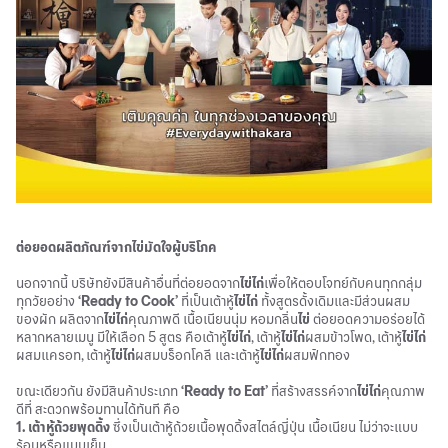
ต่อยอดผลิตภัณฑ์จากไข่มัดใจผู้บริโภค
นอกจากนี้ บริษัทยังมีสินค้าอื่นที่ต่อยอดจาก
ไข่ไก่
เพื่อให้ตอบโจทย์กับคนทุกกลุ่ม
ทุกวัยอย่าง
‘Ready to Cook’
ที่เป็นเต้าหู้
ไข่ไก่
ทั้งสูตรดั้งเดิมและมีส่วนผสม
ของผัก ผลิตจาก
ไข่ไก่
คุณภาพดี เนื้อเนียนนุ่ม หอมกลิ่น
ไข่
ต่อยอดความอร่อยได้
หลากหลายเมนู มีให้เลือก 5 สูตร คือเต้าหู้
ไข่ไก่
, เต้าหู้
ไข่ไก่
ผสมข้าวโพด, เต้าหู้
ไข่ไก่
ผสมแครอท, เต้าหู้
ไข่ไก่
ผสมบร็อกโคลี และเต้าหู้
ไข่ไก่
ผสมฟักทอง
ขณะเดียวกัน ยังมีสินค้าประเภท
‘Ready to Eat’
ที่สร้างสรรค์จาก
ไข่ไก่
คุณภาพ
ดีที่ สะดวกพร้อมทานได้ทันที คือ
1. เต้าหู้ถ้วยพุดดิ้ง
ซึ่งเป็นเต้าหู้ถ้วยเนื้อพุดดิ้งสไตล์ญี่ปุ่น เนื้อเนียน ไม่ว่าจะแบบ
ร้อนหรือแบบเย็น