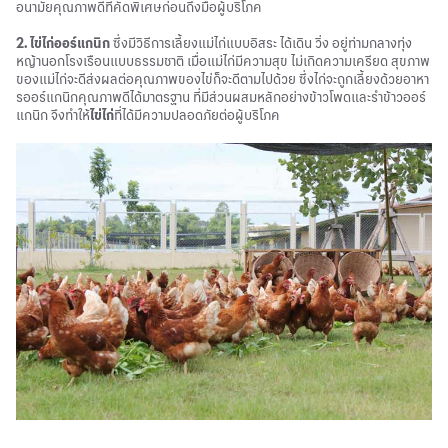
อนามัยคุณภาพดีที่คัดพิเศษก่อนถึงมือผู้บริโภค
2. ไข่ไก่ออร์แกนิก
ซึ่งมีวิธีการเลี้ยงแม่ไก่แบบอิสระ ได้เดิน วิ่ง อยู่ท่ามกลางทุ่ง
หญ้านอกโรงเรือนแบบธรรมชาติ เมื่อแม่ไก่มีความสุข ไม่เกิดความเครียด สุขภาพ
ของแม่ไก่จะดีส่งผลต่อคุณภาพของไข่ก็จะดีตามไปด้วย ซึ่งไก่จะถูกเลี้ยงด้วยอาหา
รออร์แกนิกคุณภาพดีได้มาตรฐาน ที่มีส่วนผสมหลักอย่างข้าวโพดและรำข้าวออร์
แกนิก จึงทำให้
ไข่ไก่
ที่ได้มีความปลอดภัยต่อผู้บริโภค