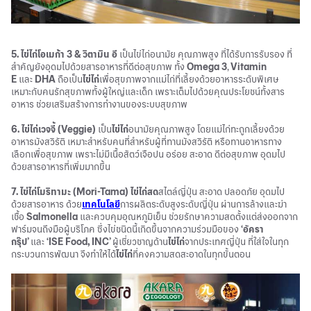
5. ไข่ไก่โอเมก้า 3 & วิตามิน อี
เป็นไข่ไก่อนามัย คุณภาพสูง ที่ได้รับการรับรอง ที่
สำคัญยังอุดมไปด้วยสารอาหารที่ดีต่อสุขภาพ ทั้ง
Omega 3
,
Vitamin
E
และ
DHA
ถือเป็น
ไข่ไก่
เพื่อสุขภาพจากแม่ไก่ที่เลี้ยงด้วยอาหารระดับพิเศษ
เหมาะกับคนรักสุขภาพทั้งผู้ใหญ่และเด็ก เพราะเต็มไปด้วยคุณประโยชน์ทั้งสาร
อาหาร ช่วยเสริมสร้างการทำงานของระบบสุขภาพ
6. ไข่ไก่เวจจี้ (Veggie)
เป็น
ไข่ไก่
อนามัยคุณภาพสูง โดยแม่ไก่ทะถูกเลี้ยงด้วย
อาหารมังสวิรัติ เหมาะสำหรับคนที่สำหรับผู้ที่ทานมังสวิรัติ หรือทานอาหารทาง
เลือกเพื่อสุขภาพ เพราะไม่มีเนื้อสัตว์เจือปน อร่อย สะอาด ดีต่อสุขภาพ อุดมไป
ด้วยสารอาหารที่เพิ่มมากขึ้น
7. ไข่ไก่โมริทามะ (Mori-Tama)
ไข่ไก่สด
สไตล์ญี่ปุ่น สะอาด ปลอดภัย อุดมไป
ด้วยสารอาหาร ด้วย
เทคโนโลยี
การผลิตระดับสูงระดับญี่ปุ่น ผ่านการล้างและฆ่า
เชื้อ
Salmonella
และควบคุมอุณหภูมิเย็น ช่วยรักษาความสดตั้งแต่ส่งออกจาก
ฟาร์มจนถึงมือผู้บริโภค ซึ่งไข่ชนิดนี้เกิดขึ้นจากความร่วมมือของ
‘อัครา
กรุ๊ป’
และ
‘ISE Food, INC’
ผู้เชี่ยวชาญด้าน
ไข่ไก่
จากประเทศญี่ปุ่น ที่ใส่ใจในทุก
กระบวนการพัฒนา จึงทำให้ได้
ไข่ไก่
ที่คงความสดสะอาดในทุกขั้นตอน