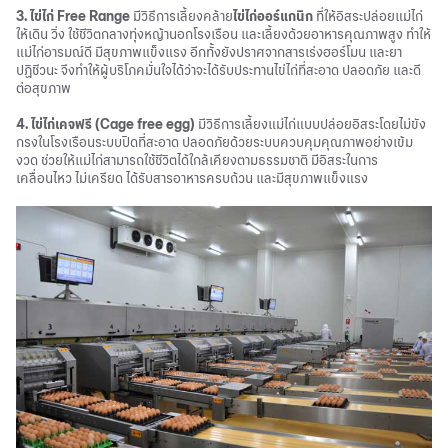
3. ไข่ไก่ Free Range
มีวิธีการเลี้ยงคล้าย
ไข่ไก่ออร์แกนิก
ที่ให้อิสระปล่อยแม่ไก่
ให้เดิน วิ่ง ใช้ชีวิตกลางทุ่งหญ้านอกโรงเรือน และเลี้ยงด้วยอาหารคุณภาพสูง ทำให้
แม่ไก่อารมณ์ดี มีสุขภาพแข็งแรง อีกทั้งยังปราศจากสารเร่งฮอร์โมน และยา
ปฏิชีวนะ จึงทำให้ผู้บริโภคมั่นใจได้ว่าจะได้รับประทานไข่ไก่ที่สะอาด ปลอดภัย และดี
ต่อสุขภาพ
4. ไข่ไก่เคจฟรี (Cage free egg)
มีวิธีการเลี้ยงแม่ไก่แบบปล่อยอิสระโดยไม่ขัง
กรงในโรงเรือนระบบปิดที่สะอาด ปลอดภัยด้วยระบบควบคุมคุณภาพอย่างเข้ม
งวด ช่วยให้แม่ไก่สามารถใช้ชีวิตได้ใกล้เคียงตามธรรมชาติ มีอิสระในการ
เคลื่อนไหว ไม่เครียด ได้รับสารอาหารครบถ้วน และมีสุขภาพแข็งแรง