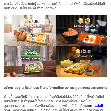
และ
2 .ไข่ตุ๋นถ้วยสไตล์ญี่ปุ่น
พร้อมทานทันที แค่เปิดฝาก็พร้อมอิ่มอร่อยได้ทันที
เหมาะกับคนรุ่นใหม่และคนทำงานออฟฟิศ
สร้างมาตรฐาน Business Transformation องค์กร สู่อุตสหกรรมการเกษตร
เรื่องนี้
คุณสาวิตรี
เล่าว่าการจะทำธุรกิจให้เติบโตได้ต้องมีวิสัยทัศน์ ซึ่งบริษัทมีเป้า
หมายในช่วงเริ่มทำ
ธุรกิจไข่ไก่
ว่าจะต้องผันตัวจากการทำเกษตรกรไปสู่
อุตสาหกรรมการเกษตร ต้องมีการเลี้ยงไก่ในโรงเรือนที่ทันสมัย และ
เทคโนโลยี
ต่างๆ เพื่อสร้างความยั่งยืนและสร้างมูลค่าเพิ่มให้กับสินค้า พร้อมทั้งสร้างความ