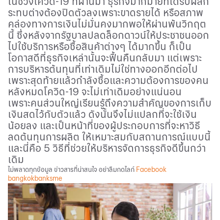
ในช่วงโควิด
-19
ที่ผ่านมา ธุรกิจมากมายที่ได้รับผลก
ระทบต่างต้องปิดตัวลงเพราะขาดรายได้ หรือสภาพ
คล่องทางการเงินไม่มั่นคงมากพอให้ผ่านพ้นวิกฤต
นี้ ซึ่งหลังจากรัฐบาลปลดล็อกดาวน์ให้ประชาชนออก
ไปใช้บริการหรือซื้อสินค้าต่างๆ ได้มากขึ้น ก็เป็น
โอกาสดีที่ธุรกิจเหล่านั้นจะฟื้นคืนกลับมา แต่เพราะ
การบริหารต้นทุน
ที่เท่าเดิมไม่ใช่ทางออกอีกต่อไป
เพราะสุดท้ายแล้วกำลังซื้อและความต้องการของคน
หลังหมดโควิด-
19
จะไม่เท่าเดิมอย่างแน่นอน
เพราะคนส่วนใหญ่เรียนรู้ถึงความสำคัญของการเก็บ
เงินสดไว้กับตัวแล้ว ดังนั้นจึงไม่แปลกที่จะใช้เงิน
น้อยลง และเป็นหน้าที่ของผู้ประกอบการที่จะหาวิธี
ลดต้นทุนการผลิต ให้เหมาะสมกับสถานการณ์แบบนี้
และนี่คือ
5
วิธีที่ช่วยให้บริหารจัดการธุรกิจดีขึ้นกว่า
เดิม
ไม่พลาดทุกข้อมูล ข่าวสารที่น่าสนใจ อย่าลืมกดไลก์
Facebook
bangkokbanksme