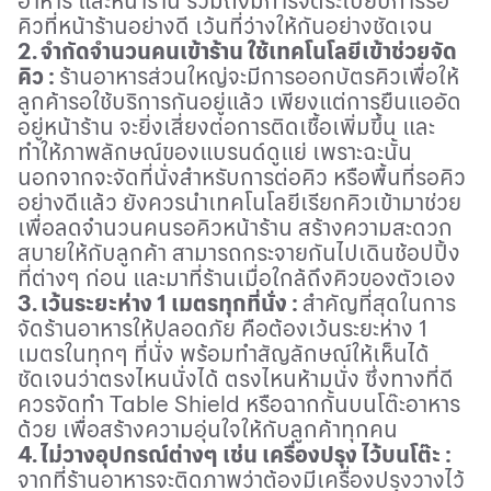
อาหาร และหน้าร้าน รวมถึงมีการจัดระเบียบการรอ
คิวที่หน้าร้านอย่างดี เว้นที่ว่างให้กันอย่างชัดเจน
2.
จำกัดจำนวนคนเข้าร้าน ใช้เทคโนโลยีเข้าช่วยจัด
คิว
:
ร้านอาหารส่วนใหญ่จะมีการออกบัตรคิวเพื่อให้
ลูกค้ารอใช้บริการกันอยู่แล้ว เพียงแต่การยืนแออัด
อยู่หน้าร้าน จะยิ่งเสี่ยงต่อการติดเชื้อเพิ่มขึ้น และ
ทำให้ภาพลักษณ์ของแบรนด์ดูแย่ เพราะฉะนั้น
นอกจากจะจัดที่นั่งสำหรับการต่อคิว หรือพื้นที่รอคิว
อย่างดีแล้ว ยังควรนำเทคโนโลยีเรียกคิวเข้ามาช่วย
เพื่อลดจำนวนคนรอคิวหน้าร้าน สร้างความสะดวก
สบายให้กับลูกค้า สามารถกระจายกันไปเดินช้อปปิ้ง
ที่ต่างๆ ก่อน และมาที่ร้านเมื่อใกล้ถึงคิวของตัวเอง
3.
เว้นระยะห่าง
1
เมตรทุกที่นั่ง
:
สำคัญที่สุดในการ
จัดร้านอาหารให้ปลอดภัย คือต้องเว้นระยะห่าง
1
เมตรในทุกๆ ที่นั่ง พร้อมทำสัญลักษณ์ให้เห็นได้
ชัดเจนว่าตรงไหนนั่งได้ ตรงไหนห้ามนั่ง ซึ่งทางที่ดี
ควรจัดทำ
Table Shield
หรือฉากกั้นบนโต๊ะอาหาร
ด้วย เพื่อสร้างความอุ่นใจให้กับลูกค้าทุกคน
4.
ไม่วางอุปกรณ์ต่างๆ เช่น เครื่องปรุง ไว้บนโต๊ะ
:
จากที่ร้านอาหารจะติดภาพว่าต้องมีเครื่องปรุงวางไว้