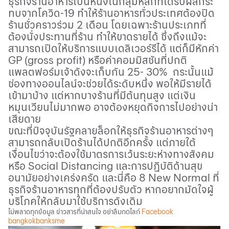
ธุรกิจร้านอาหารเป็นหนึ่งในกลุ่มหลักที่ได้รับผลกระ
ทบจากโควิด
-19
ทำให้ร้านอาหารทั่วประเทศต้องปิด
ร้านชั่วคราวร่วม 2 เดือน โดยเฉพาะร้านประเภทที่
ต้องนั่งประทานที่ร้าน ทำให้ขาดรายได้ ซึ่งถึงแม้จะ
สามารถเปิดให้บริการแบบเดลิเวอร์รีได้ แต่ก็มีหักค่า
GP (gross profit)
หรือค่าคอมมิสชันที่ปกติ
แพลตฟอร์มเจ้าดังจะเก็บกัน 25- 30% กระนั้นแม้
ช่องทางออนไลน์จะช่วยได้ระดับหนึ่ง พอให้มีรายได้
เข้ามาบ้าง แต่หากบางร้านที่มีต้นทุนสูง แต่
เงิน
หมุนเวียนไม่มากพอ อาจต้องหยุดกิจการไปอย่างน่า
เสียดาย
ขณะที่ปัจจุบันรัฐคลายล็อกให้ธุรกิจร้านอาหารต่างๆ
สามารถกลับเปิดร้านได้ปกติอีกครั้ง แต่ภายใต้
เงื่อนไขว่าจะต้องใช้มาตรการเว้นระยะห่างทางสังคม
หรือ
Social Distancing
และการปฏิบัติด้านสุข
อนามัยอย่างเคร่งครัด และนี่คือ
8 New Normal
ที่
ธุรกิจร้านอาหารทุกที่ต้องปรับตัว หากอยากมัดใจผู้
บริโภคให้กลับมาใช้บริการดังเดิม
ไม่พลาดทุกข้อมูล ข่าวสารที่น่าสนใจ อย่าลืมกดไลก์
Facebook
bangkokbanksme