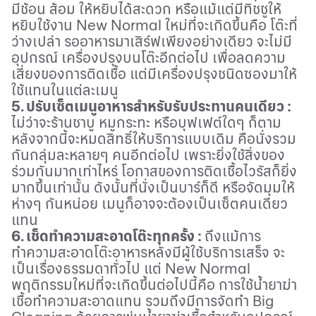
มีช้อน ส้อม ให้หยิบได้สะดวก หรือแม้แต่มีทิชชูให้
หยิบใช้งาน
New Normal
ใหม่ที่จะเกิดขึ้นคือ โต๊ะที่
ว่างเปล่า รออาหารมาเสิร์ฟเพียงอย่างเดียว จะไม่มี
อุปกรณ์ เครื่องปรุงบนโต๊ะอีกต่อไป เพื่อลดความ
เสี่ยงของการติดเชื้อ แต่มีเครื่องปรุงชนิดซองมาให้
ใช้แทนในแต่ละเมนู
5.
ปรับเซ็ตเมนูอาหารสำหรับรับประทานคนเดียว
:
ไม่ว่าจะร้านชาบู หมูกระทะ หรือบุฟเฟต์ใดๆ ก็ตาม
หลังจากนี้จะหมดสิทธิ์ให้บริการแบบเดิม คือนั่งรวม
กันกลุ่มละหลายๆ คนอีกต่อไป เพราะยิ่งใช้สิ่งของ
ร่วมกันมากเท่าไหร่ โอกาสของการติดเชื้อไวรัสก็ยิ่ง
มากขึ้นเท่านั้น ดังนั้นที่นั่งเป็นบาร์ก็ดี หรือจัดมุมให้
ห่างๆ กันหน่อย เมนูก็อาจจะต้องเป็นเซ็ตคนเดียว
แทน
6.
เช็ดทำความสะอาดโต๊ะทุกครั้ง
:
ถึงแม้การ
ทำความสะอาดโต๊ะอาหารหลังมีผู้ใช้บริการเสร็จ จะ
เป็นเรื่องธรรมดาทั่วไป แต่
New Normal
พฤติกรรมใหม่ที่จะเกิดขึ้นต่อไปนี้คือ การใช้น้ำยาฆ่า
เชื้อทำความสะอาดแทน รวมถึงมีการจัดทำ
Big