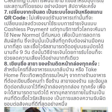
Cleaning
ด้วยการพ่นน้ำยาฆ่าเชื้อสำหรับอุปกรณ์
และสถานที่โดยรอบ อย่างน้อยๆ สัปดาห์ละครั้ง
7.
เปลี่ยนจากเงินสด เป็นระบบโอนเงินหรือสแกน
QR Code :
ไม่เพียงแต่ร้านอาหารเท่านั้นที่จะ
เปลี่ยนแปลงตัวเองมาใช้ระบบการจ่ายเงินแบบ
Cashless Payment
แต่ทุกบริการทั่วโลกจะหันมา
ใช้
New Normal
นี้กันหมด เพื่อเป็นการลดการ
สัมผัสกัน ซึ่งเงินนั้นเป็นสิ่งที่ถูกจับต้องผ่านมือคน
มากที่สุด และเชื้อไวรัสสามารถติดอยู่บนธนบัตรได้
นานถึง
9
วัน ดังนั้นวิธีจ่ายเงินโดยการรับโอนก็จะ
ช่วยลดความเสี่ยงได้อย่างมากทีเดียว
8.
เขียนชื่อ สาขา ของร้านติดหน้ากล่องทุกครั้ง
:
สำหรับใครที่สั่งอาหารแบบกลับบ้าน หรือ
Take
Home
ก็จะเกิดพฤติกรรมใหม่ๆ จากทางร้านอาหาร
ที่ต้องเขียนชื่อคนทำ ชื่อร้าน สาขาของร้าน และข้อมูล
ติดต่อกลับเอาไว้ที่หน้ากล่องทุกกล่อง ทุกครั้ง เพื่อ
จะได้สามารถตามตัวได้ หากบุคลากรภายในร้านเป็น
คนที่ติดเชื้อไวรัสเสียเอง เป็นการแสดงความรับผิด
ชอบต่อสังคมที่ดีที่สุดอย่างหนึ่ง