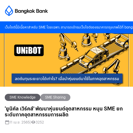
เว็บไซต์นี้มีเนื้อหาสำหรับ SME โดยเฉพาะ สามารถเข้าชมเว็บไซต์ของธนาคารกรุงเทพได้ที่
bang
SME Knowledge
SME Sharing
‘ยูนิคัล เวิร์คส์’ พัฒนาหุ่นยนต์อุตสาหกรรม หนุน SME ยก
ระดับภาคอุตสาหกรรมการผลิต
11 เม.ย. 2565
|
3252