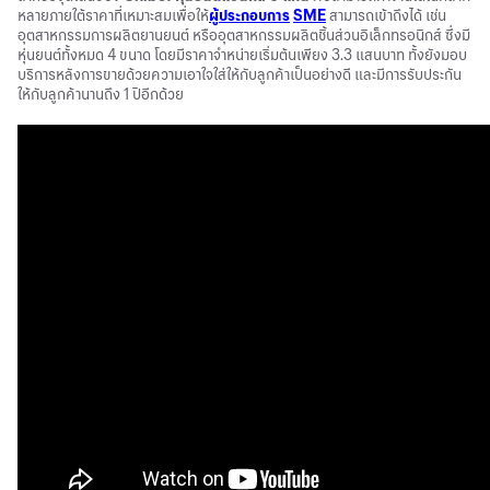
หลายภายใต้ราคาที่เหมาะสมเพื่อให้
ผู้ประกอบการ
SME
สามารถเข้าถึงได้ เช่น
อุตสาหกรรมการผลิตยานยนต์ หรืออุตสาหกรรมผลิตชิ้นส่วนอิเล็กทรอนิกส์ ซึ่งมี
หุ่นยนต์ทั้งหมด 4 ขนาด โดยมีราคาจำหน่ายเริ่มต้นเพียง 3.3 แสนบาท ทั้งยังมอบ
บริการหลังการขายด้วยความเอาใจใส่ให้กับลูกค้าเป็นอย่างดี และมีการรับประกัน
ให้กับลูกค้านานถึง 1 ปีอีกด้วย