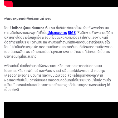
พัฒนาหุ่นยนต์เพื่อช่วยคนทำงาน
โดย
Unibot หุ่นยนต์แขนกล 6 แกน
ที่บริษัทพัฒนาขึ้นจะช่วยซัพพอร์ตระบบ
การผลิตโรงงานของลูกค้าที่เป็น
ผู้ประกอบการ
SME
ให้ผลิตงานซัพพลายบริษัท
ปลายทางได้อย่างไม่หยุดยั้ง พร้อมทั้งช่วยลดความเมื่อยล้าให้กับแรงงานคนที่
ต้องทำงานเป็นระยะเวลานาน และสามารถทำงานที่เสี่ยงเกิดอันตรายต่อมนุษย์ได้
โดยไม่จำเป็นต้องหยุดพัก ลดความเสียหายและลดต้นทุนที่เกิดจากความผิดพลาด
ในไลน์การผลิตเพราะมีความแม่นยำสูงและตรงตามเป้าหมายที่กำหนดไว้เป็นการ
บริหารต้นทุนในระยะยาว
พร้อมกันนี้ ยังเอื้ออำนวยให้แรงงานคนหรือบุคลากรเอาเวลาไปออกแบบ
โปรแกรมหรือซอฟต์แวร์ และพัฒนางานด้านอื่นโดยไม่ต้องคอยเฝ้าควบคุม
เครื่องจักรหรือกระบวนการผลิตแบบเดิม ซึ่งจะส่งผลให้ธุรกิจของลูกค้ามี
ผลผลิตเพิ่มขึ้นในเวลาที่น้อยลง ตลอดจนลดต้นทุนได้ในระยะยาว นำไปสู่ความได้
เปรียบในการแข่งขันและ
โอกาสทางธุรกิจ
ของลูกค้าในภาคอุตสาหกรรมนั้นๆ ได้
เป็นอย่างดี