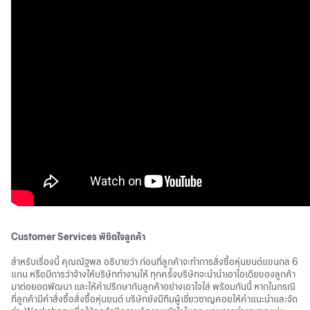
Customer Services พิชิตใจลูกค้า
สำหรับเรื่องนี้ คุณณัฐพล อธิบายว่า ก่อนที่ลูกค้าจะทำการสั่งซื้อหุ่นยนต์แขนกล 6
แกน หรือมีการว่าจ้างให้บริษัททำงานให้ ทุกครั้งบริษัทจะนำนำเอาไอเดียของลูกค้า
มาต่อยอดพัฒนา และให้คำปรึกษากับลูกค้าอย่างเอาใจใส่ พร้อมกันนี้ หากในกรณี
ที่ลูกค้ามีคำสั่งซื้อสั่งซื้อหุ่นยนต์ บริษัทยังมีทีมผู้เชี่ยวชาญคอยให้คำแนะนำและจัด