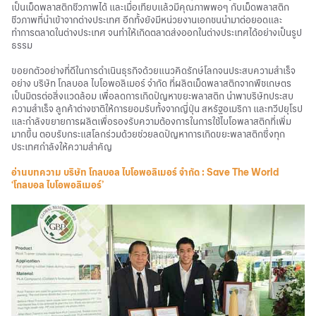
เป็นเม็ดพลาสติกชีวภาพได้ และเมื่อเทียบแล้วมีคุณภาพพอๆ กับเม็ดพลาสติก
ชีวภาพที่นำเข้าจากต่างประเทศ อีกทั้งยังมีหน่วยงานเอกชนนำมาต่อยอดและ
ทำการตลาดในต่างประเทศ จนทำให้เกิดตลาดส่งออกในต่างประเทศได้อย่างเป็นรูป
ธรรม
ขอยกตัวอย่างที่ดีในการดำเนินธุรกิจด้วยแนวคิดรักษ์โลกจน
ประสบความสำเร็จ
อย่าง บริษัท โกลบอล ไบโอพอลิเมอร์ จำกัด ที่ผลิตเม็ดพลาสติกจากพืชเกษตร
เป็นมิตรต่อสิ่งแวดล้อม เพื่อลดการเกิดปัญหาขยะพลาสติก นำพาบริษัท
ประสบ
ความสำเร็จ
ลูกค้าต่างชาติให้การยอมรับทั้งจากญี่ปุ่น สหรัฐอเมริกา และทวีปยุโรป
และกำลังขยายการผลิตเพื่อรองรับความต้องการในการใช้ไบโอพลาสติกที่เพิ่ม
มากขึ้น ตอบรับกระแสโลกร่วมด้วยช่วยลดปัญหาการเกิดขยะพลาสติกซึ่งทุก
ประเทศกำลังให้ความสำคัญ
อ่านบทความ บริษัท โกลบอล ไบโอพอลิเมอร์ จำกัด : Save The World
‘โกลบอล ไบโอพอลิเมอร์’