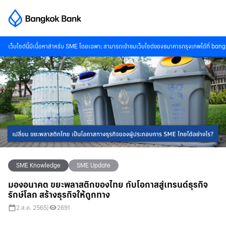
เว็บไซต์นี้มีเนื้อหาสำหรับ SME โดยเฉพาะ สามารถเข้าชมเว็บไซต์ของธนาคารกรุงเทพได้ที่
bang
SME Knowledge
SME Update
มองอนาคต ขยะพลาสติกของไทย กับโอกาสสู่เทรนด์ธุรกิจ
รักษ์โลก สร้างธุรกิจให้ถูกทาง
2 ส.ค. 2565
|
2691