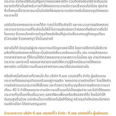
กระดาษ ยังต้องใช้ต้นทุนที่สูงกว่าหลอดพลาสติก รวมถึงยังต้องใช้สารเติมแต่ง
หลายตัวที่จำเป็นสำหรับการทำให้หลอดกระดาษมีความแข็งแรงไม่เปื่อย ยุ่ยง่าย
ซึ่งทั้งหมดนี้อาจกลายมาเป็นปัจจัยที่ส่งผลกระทบต่อการเติบโตของธุรกิจหลอด
กระดาษได้
แต่ข้อดีของหลอดกระดาษก็คือ การนำไปรีไซเคิลได้ และกระบวนการผลิตหลอด
กระดาษจากกระดาษรีไซเคิลนั้นใช้น้ำในการผลิตน้อยกว่าหลอดที่ผลิตจากเยื่อไม้
โดยตรง ซึ่งตอบโจทย์การทำธุรกืจสมัยใหม่ที่มุ่งเน้นเรื่องเศรษฐกิจหมุนเวียน
(Circular Economy) ได้เป็นอย่างดี
อย่างไรก็ดี ปัจจุบันมีผู้ประกอบการแก้ปัญหาเหล่านี้ได้ โดยการใช้เทคโนโลยีการ
ผลิตที่ช่วยย่อยสลายได้และเป็นมิตรต่อสิ่งแวดล้อมมากขึ้น เช่น การผลิตหลอด
จากสาหร่ายทะเล ที่ใช้งานได้ดีกว่าหลอดกระดาษเพราะจะไม่เปื่อย ยุ่ย ง่ายเท่าหลอด
กระดาษ นอกจากนี้ หลอดสาหร่ายทะเลยังให้ความรู้สึกเหมือนการใช้หลอด
พลาสติก แต่ไม่มีความเค็มของสาหร่ายทะเลมาเจือปนแต่อย่างใด
หรืออีกหนึ่งตัวอย่างที่น่าสนใจ คือ บริษัท ที.เอส. เปเปอร์ทิ้ว จำกัด ผู้ผลิตแกน
กระดาษที่ต่อยอดธุรกิจของตัวเองสู่การผลิต ‘หลอดกระดาษรักษ์โลก’ โดยใช้หลัก
การย่อส่วนแกนกระดาษให้เล็กลง และด้วยความชำนาญเรื่องการผลิตกระดาษมา
เกือบ 40 ปี ทำให้หลอดกระดาษมีความแข็งแรงไม่เปื่อยยุ่ยง่าย และไม่ทำให้หลอด
กระดาษที่แช่ในเครื่องดื่มนานๆ รสชาติผิดเพี้ยนหรือเสียรสชาติไป โดยไม่ทำให้
ต้นทุนสูงขึ้นด้วย แต่กลับเป็นการใช้เทคโนโลยีที่มีอยู่ สร้างธุรกิจใหม่ตอบโจทย์เท
รนด์รักษ์โลก ได้อย่างชาญฉลาด
อ่านบทความ บริษัท ที.เอส. เปเปอร์ทิ้ว จำกัด : ที.เอส. เปเปอร์ทิ้ว ผู้ผลิตแกน