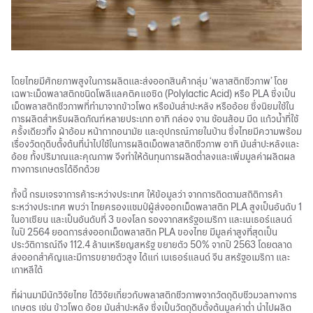
โดยไทยมีศักยภาพสูงในการผลิตและส่งออกสินค้ากลุ่ม ‘พลาสติกชีวภาพ’ โดย
เฉพาะเม็ดพลาสติกชนิดโพลีแลคติคแอซิด (Polylactic Acid) หรือ PLA ซึ่งเป็น
เม็ดพลาสติกชีวภาพที่ทำมาจากข้าวโพด หรือมันสำปะหลัง หรืออ้อย ซึ่งนิยมใช้ใน
การผลิตสำหรับผลิตภัณฑ์หลายประเภท อาทิ กล่อง จาน ช้อนส้อม มีด แก้วน้ำที่ใช้
ครั้งเดียวทิ้ง ผ้าอ้อม หน้ากากอนามัย และอุปกรณ์ภายในบ้าน ซึ่งไทยมีความพร้อม
เรื่องวัตถุดิบตั้งต้นที่นำไปใช้ในการผลิตเม็ดพลาสติกชีวภาพ อาทิ มันสำปะหลังและ
อ้อย ทั้งปริมาณและคุณภาพ จึงทำให้ต้นทุนการผลิตต่ำลงและเพิ่มมูลค่าผลิตผล
ทางการเกษตรได้อีกด้วย
ทั้งนี้ กรมเจรจาการค้าระหว่างประเทศ ให้ข้อมูลว่า จากการติดตามสถิติการค้า
ระหว่างประเทศ พบว่า ไทยครองแชมป์ผู้ส่งออกเม็ดพลาสติก PLA สูงเป็นอันดับ 1
ในอาเซียน และเป็นอันดับที่ 3 ของโลก รองจากสหรัฐอเมริกา และเนเธอร์แลนด์
ในปี 2564 ยอดการส่งออกเม็ดพลาสติก PLA ของไทย มีมูลค่าสูงที่สุดเป็น
ประวัติการณ์ถึง 112.4 ล้านเหรียญสหรัฐ ขยายตัว 50% จากปี 2563 โดยตลาด
ส่งออกสำคัญและมีการขยายตัวสูง ได้แก่ เนเธอร์แลนด์ จีน สหรัฐอเมริกา และ
เกาหลีใต้
ที่ผ่านมามีนักวิจัยไทย ได้วิจัยเกี่ยวกับพลาสติกชีวภาพจากวัตถุดิบชีวมวลทางการ
เกษตร เช่น ข้าวโพด อ้อย มันสำปะหลัง ซึ่งเป็นวัตถุดิบตั้งต้นมูลค่าต่ำ นำไปผลิต