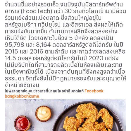
จำนวนขึ้นอย่างรวดเร็ว จนปัจจุบันมีสตาร์ทอัพด้าน
อาหาร (
FoodTech)
กว่า 30 รายทั่วโลกเข้ามามีส่วน
ร่วมแย่งส่วนแบ่งตลาด ซึ่งส่วนใหญ่อยู่ใน
สหรัฐอเมริกา ทวีปยุโรป และอิสราเอล ส่งผลให้เกิด
การแข่งขันมากขึ้น ต้นทุนการผลิตจึงลดลงอย่าง
เห็นได้ชัด โดยเฉพาะในช่วง 5 ปีหลัง ลดลงเป็น
95
,
798 และ 8
,
164 ดอลลาร์สหรัฐต่อกิโลกรัม ในปี
2015 และ 2016 ตามลำดับ และคาดว่าจะลดลงเหลือ
14.5 ดอลลาร์สหรัฐต่อกิโลกรัมในปี 2020 แต่ยัง
ไม่มีบริษัทใดที่สามารถผลิตเนื้อในห้องแล็บและขาย
ในเชิงพาณิชย์ได้ เนื่องจากต้นทุนที่ยังคงสูงกว่าเนื้อ
ธรรมดา อีกทั้งยังไม่มีกฎหมายรองรับและอนุญาตให้
จำหน่ายชัดเจน
ไม่พลาดทุกข้อมูล ข่าวสารที่น่าสนใจ อย่าลืมกดไลก์
Facebook
bangkokbanksme