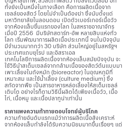
ปัญหาสุขภาพ
,
สวัสดิภาพสัตว์ กับสิ่งแวดล้อม อีก
ทั้งยังเป็นหนึ่งในทางเลือก คือการผลิตเนื้อจาก
เซลล์ของสัตว์ โดยไม่จำเป็นต้องฆ่า ซึ่งนับตั้งแต่
มหาวิทยาลัยในลอนดอน เปิดตัวเบอร์เกอร์เนื้อวัว
จากห้องแล็บชิ้นแรกของโลก ในสหราชอาณาจักร
เมื่อปี 2556 มีบริษัทสตาร์ท-อัพ หลายสิบแห่งทั่ว
โลก เริ่มพัฒนาการผลิตเนื้อประเภทนี้ จนในปัจจุบัน
มีจำนวนมากกว่า 30 บริษัท ส่วนใหญ่อยู่ในสหรัฐฯ
ประเทศแถบยุโรป และอิสราเอล
เทคโนโลยีการผลิตเนื้อจากห้องแล็บสมัยปัจจุบัน จะ
ใช้วิธีนำสเต็มเซลล์จากกล้ามเนื้อของสัตว์ต้นแบบมา
เพาะเลี้ยงในถังหมัก (
bioreactor)
ในอุณหภูมิที่
เหมาะสม และใช้น้ำเลี้ยง (
culture medium)
ซึ่ง
สกัดจากพืช เป็นสารอาหารหล่อเลี้ยงให้สเต็มเซลล์
เติบโต อย่างไรก็ตามวิธีนี้ผลิตได้เพียงเนื้อวัว
,
เนื้อ
ไก่
,
เนื้อหมู และเนื้อปลาทูน่าเท่านั้น
ราคาแพงความท้าทายตอบโจทย์ผู้บริโภค
ความท้ายอันดับแรกแม้ว่าการผลิตเนื้อสังเคราะห์
จากห้องแล็บกำลังได้รับความนิยมมากขึ้นเรื่อยๆ แต่