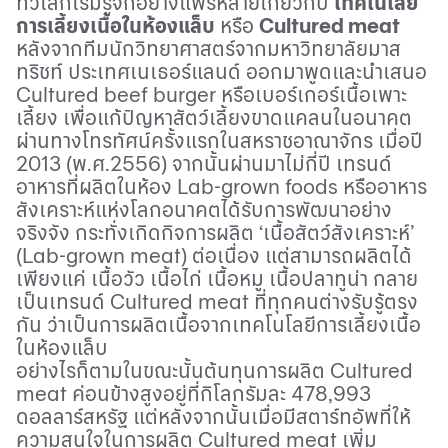
ทั่วโลกเริ่มรู้จักอย่างแพร่หลายเกี่ยวกับ
เทคโนโลยี
การเลี้ยงเนื้อในห้องแล็บ
หรือ
Cultured meat
หลังจากทีมนักวิทยาศาสตร์จากมหาวิทยาลัยมาส
ทริชท์ ประเทศเนเธอร์แลนด์ ออกมาพูดและนำเสนอ
Cultured beef burger
หรือเบอร์เกอร์เนื้อเพาะ
เลี้ยง เพื่อแก้ปัญหาสัตว์เลี้ยงขาดแคลนในอนาคต
ผ่านทางโทรทัศน์ครั้งแรกในสหราชอาณาจักร เมื่อปี
2013 (พ.ศ.2556) จากนั้นผ่านมาไม่กี่ปี เทรนด์
อาหารที่ผลิตในห้อง
Lab-grown foods
หรืออาหาร
สังเคราะห์แห่งโลกอนาคตได้รับการพัฒนาอย่าง
จริงจัง กระทั่งเกิดกิจการผลิต ‘เนื้อสัตว์สังเคราะห์’
(
Lab-grown meat)
ต่อเนื่อง แต่สามารถผลิตได้
เพียงแค่ เนื้อวัว เนื้อไก่ เนื้อหมู เนื้อปลาทูน่า กลาย
เป็นเทรนด์
Cultured meat
ที่ทุกคนต่างรับรู้ตรง
กัน ว่าเป็นการผลิตเนื้อจากเทคโนโลยีการเลี้ยงเนื้อ
ในห้องแล็บ
อย่างไรก็ตามในขณะนั้นต้นทุนการผลิต
Cultured
meat
ค่อนข้างสูงอยู่ที่กิโลกรัมละ 478
,
993
ดอลลาร์สหรัฐ แต่หลังจากนั้นเมื่อมีสตาร์ทอัพที่ให้
ความสนใจในการผลิต
Cultured meat
เพิ่ม