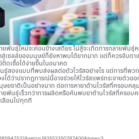
ันธุ์ใหม่จะค่อนข้างเสถียร ไม่สู้จะเกิดการกลายพันธุ
าสู่เซลล์ของมนุษย์ก็ยังหาพบได้ยากมาก แต่ก็ควรจับตาแล
ย์ติดเชื้อได้ง่ายขึ้นในอนาคต
กลายพันธุ์สองแบบที่พบส่งผลต่อตัวไวรัสอย่างไร แต่การที่
มองได้ว่าปรากฏการณ์นี้อาจช่วยให้ไวรัสแพร่กระจายตัวออ
ษยชาติเป็นอย่างมาก ต่อการหายาต้านไวรัสที่ครอบคลุมสาย
ายพันธุ์เร็วกว่าการผลิตหรือค้นพบยาต้านไวรัสที่ครอบคลุม
เลือนไปทุกที
17185947532&set=a.192552250787400&type=3