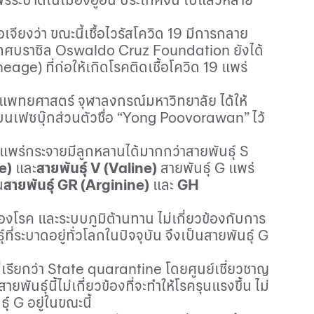
ยงว่า ขณะนี้เชื้อไวรัสโควิด 19 มีการกลาย
เทศบราซิล
Oswaldo Cruz Foundation
ยังได้
neage)
ที่ก่อให้เกิดโรคติดเชื้อโควิด 19 แพร่
ะแพทยศาสตร์ จุฬาลงกรณ์มหาวิทยาลัย ได้ให้
บนเฟซบุ๊กส่วนตัวชื่อ “
Yong Poovorawan”
ไว้
แพร่กระจายมีลูกหลานได้มากกว่าสายพันธุ์
S
e)
และ
สายพันธุ์
V (Valine)
สายพันธุ์
G
แพร่
น
สายพันธุ์
GR (Arginine)
และ
GH
ของโรค และระบบภูมิต้านทาน ไม่เกี่ยวข้องกับการ
ที่ระบาดอยู่ทั่วโลกในปัจจุบัน จึงเป็นสายพันธุ์
G
ี่เรียกว่า
State quarantine
โดยศูนย์เชี่ยวชาญ
ันธุ์นี้ไม่เกี่ยวข้องที่จะทำให้โรครุนแรงขึ้น ไม่
ธุ์
G
อยู่ในขณะนี้