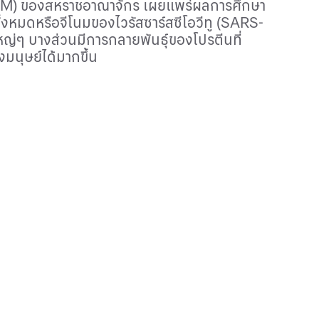
TM)
ของสหราชอาณาจักร เผยแพร่ผลการศึกษา
ั้งหมดหรือจีโนมของไวรัสซาร์สซีโอวีทู (
SARS-
ใหญ่ๆ บางส่วนมีการกลายพันธุ์ของโปรตีนที่
มนุษย์ได้มากขึ้น