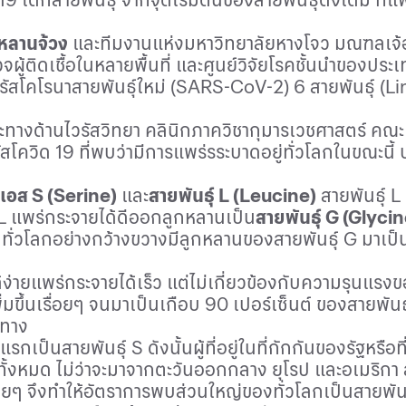
 หลานจ้วง
และทีมงานแห่งมหาวิทยาลัยหางโจว มณฑลเจ้อเจี
จผู้ติดเชื้อในหลายพื้นที่ และศูนย์วิจัยโรคชั้นนำของประ
สโคโรนาสายพันธุ์ใหม่ (
SARS-CoV-
2) 6 สายพันธุ์ (
Li
าะทางด้านไวรัสวิทยา คลินิกภาควิชากุมารเวชศาสตร์ คณ
รัสโควิด 19 ที่พบว่ามีการแพร่รระบาดอยู่ทั่วโลกในขณะนี้ 
์เอส
S (Serine)
และ
สายพันธุ์
L (Leucine)
สายพันธุ์
L
L
แพร่กระจายได้ดีออกลูกหลานเป็น
สายพันธุ์
G (Glycin
ปทั่วโลกอย่างกว้างขวางมีลูกหลานของสายพันธุ์
G
มาเป็
้ง่ายแพร่กระจายได้เร็ว แต่ไม่เกี่ยวข้องกับความรุนแรง
ิ่มขึ้นเรื่อยๆ จนมาเป็นเกือบ 90 เปอร์เซ็นต์ ของสายพันธุ์
นทาง
แรกเป็นสายพันธุ์
S
ดังนั้นผู้ที่อยู่ในที่กักกันของรัฐหรือท
ั้งหมด ไม่ว่าจะมาจากตะวันออกกลาง ยุโรป และอเมริกา สายพ
ายๆ จึงทำให้อัตราการพบส่วนใหญ่ของทั่วโลกเป็นสายพัน