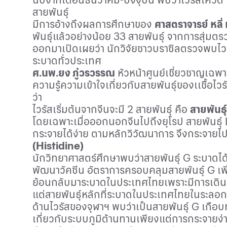
สายพันธุ์
มีการอ้างถึงผลการศึกษาของ
ศาสตราจารย์ หลี่
พันธุ์แล้วอย่างน้อย 33 สายพันธุ์ จากการสุ่มตรว
ออกมาเปิดเผยว่า นักวิจัยชาวบราซิลตรวจพบไวรั
ระบาดทั่วประเทศ
ศ.นพ.ยง ภู่วรวรรณ
หัวหน้าศูนย์เชี่ยวชาญเฉพ
ความรู้ความเข้าใจเกี่ยวกับสายพันธุ์ของเเชื้อไว
ว่า
ไวรัสเริ่มต้นจากจีนจะมี 2 สายพันธุ์ คือ
สายพันธุ
โดยเฉพาะเมื่อออกนอกจีนไปถึงยุโรป สายพันธุ์
กระจายได้ง่าย ตามหลักวิวัฒนาการ จึงกระจายไ
(Histidine)
นักวิทยาศาสตร์ศึกษาพบว่าสายพันธุ์
G
ระบาดได
พัฒนาวัคซีน อัตราการครอบคลุมสายพันธุ์
G
เพ
ย้อนกลับมาระบาดในประเทศไทยเพราะมีการเดิ
แต่สายพันธุ์หลักที่ระบาดในประเทศไทยในระลอก
ด้านไวรัสของจุฬาฯ พบว่าเป็นสายพันธุ์
G
เกือบท
เกี่ยวกับระบบภูมิต้านทานเพียงแต่การกระจายง่