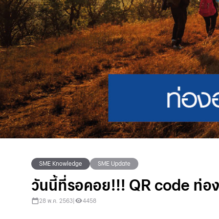
SME Knowledge
SME Update
วันนี้ที่รอคอย!!! QR code ท่อ
28 พ.ค. 2563
|
4458