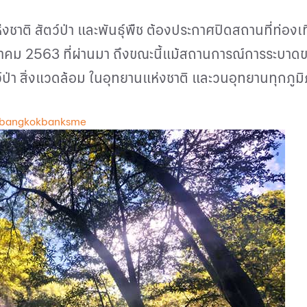
าติ สัตว์ป่า และพันธุ์พืช ต้องประกาศปิดสถานที่ท่องเ
มีนาคม 2563 ที่ผ่านมา ถึงขณะนี้แม้สถานการณ์การระบาดข
ป่า สิ่งแวดล้อม ในอุทยานแห่งชาติ และวนอุทยานทุกภูมิภ
 bangkokbanksme