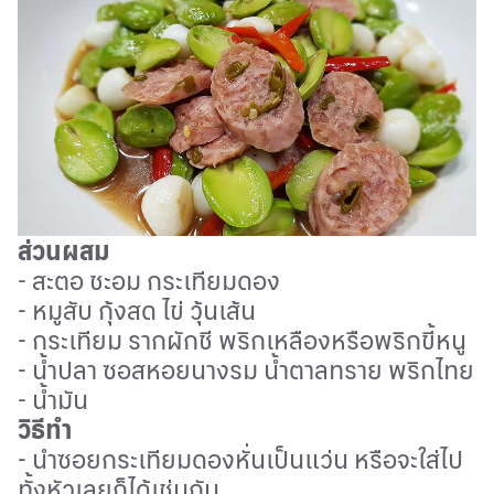
ส่วนผสม
- สะตอ ชะอม กระเทียมดอง
-
หมูสับ กุ้งสด ไข่ วุ้นเส้น
-
กระเทียม รากผักชี พริกเหลืองหรือพริกขี้หนู
-
น้ำปลา ซอสหอยนางรม น้ำตาลทราย พริกไทย
-
น้ำมัน
วิธีทำ
- นำซอยกระเทียมดองหั่นเป็นแว่น หรือจะใส่ไป
ทั้งหัวเลยก็ได้เช่นกัน