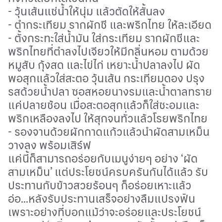
-
วุ้นเส้นแช่น้ำให้นุ่ม แล้วตัดให้สั้นลง
-
ตำกระเทียม รากผักชี และพริกไทย ให้ละเอียด
-
ตั้งกระทะใส่น้ำมัน ใส่กระเทียม รากผักชีและ
พริกไทยที่ตำลงไปเจียวให้มีกลิ่นหอม ตามด้วย
หมูสับ กุ้งสด และไข่ไก่ เหยาะน้ำปลาลงไป ผัด
พอสุกแล้วใส่สะตอ วุ้นเส้น กระเทียมดอง ปรุง
รสด้วยน้ำปลา ซอสหอยนางรมและน้ำตาลทราย
แค่ปลายช้อน เมื่อสะตอสุกแล้วก็ใส่ชะอมและ
พริกเหลืองลงไป ให้สุกจนทั่วแล้วโรยพริกไทย
-
รองจานด้วยผักกาดแก้วแล้วนำผัดสามเหม็น
วางลง พร้อมเสิร์ฟ
แค่นี้ก็สามารถอร่อยกับเมนูง่ายๆ อย่าง
‘
ผัด
สามเหม็น
’
แต่ประโยชน์ครบครันกันได้แล้ว รับ
ประทานกับข้าวสวยร้อนๆ ก็อร่อยเหาะแล้ว
อ่อ...หลังรับประทานเสร็จอย่างลืมแปรงฟัน
เพราะอย่างที่บอกแม้ว่าจะอร่อยและประโยชน์