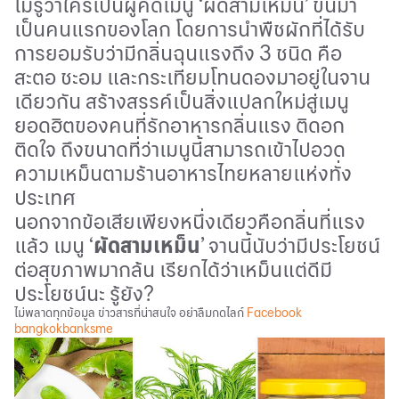
ไม่รู้ว่าใครเป็นผู้คิดเมนู
‘
ผัดสามเหม็น
’
ขึ้นมา
เป็นคนแรกของโลก โดยการนำพืชผักที่ได้รับ
การยอมรับว่ามีกลิ่นฉุนแรงถึง 3 ชนิด คือ
สะตอ ชะอม และกระเทียมโทนดองมาอยู่ในจาน
เดียวกัน สร้างสรรค์เป็นสิ่งแปลกใหม่สู่เมนู
ยอดฮิตของคนที่รักอาหารกลิ่นแรง ติดอก
ติดใจ ถึงขนาดที่ว่าเมนูนี้สามารถเข้าไปอวด
ความเหม็นตามร้านอาหารไทยหลายแห่งทั่ง
ประเทศ
นอกจากข้อเสียเพียงหนึ่งเดียวคือกลิ่นที่แรง
แล้ว
เมนู ‘
ผัดสามเหม็น
’
จานนี้นับว่ามีประโยชน์
ต่อสุขภาพมากล้น เรียกได้ว่าเหม็นแต่ดีมี
ประโยชน์นะ รู้ยัง?
ไม่พลาดทุกข้อมูล ข่าวสารที่น่าสนใจ อย่าลืมกดไลก์
Facebook
bangkokbanksme