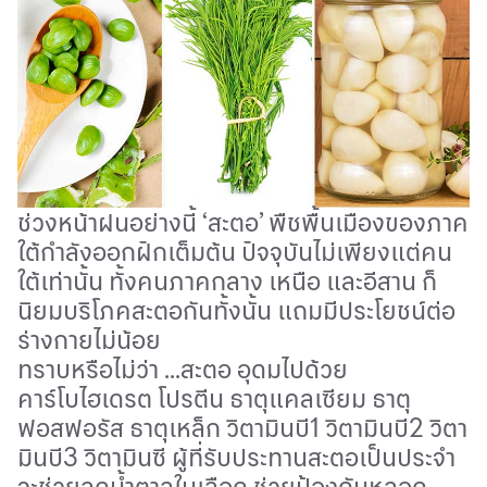
ช่วงหน้าฝนอย่างนี้
‘
สะตอ
’
พืชพื้นเมืองของภาค
ใต้กำลังออกฝักเต็มต้น ปัจจุบันไม่เพียงแต่คน
ใต้เท่านั้น ทั้งคนภาคกลาง เหนือ และอีสาน ก็
นิยมบริโภคสะตอกันทั้งนั้น แถมมีประโยชน์ต่อ
ร่างกายไม่น้อย
ทราบหรือไม่ว่า ...
สะตอ อุดมไปด้วย
คาร์โบไฮเดรต โปรตีน ธาตุแคลเซียม ธาตุ
ฟอสฟอรัส ธาตุเหล็ก วิตามินบี
1
วิตามินบี
2
วิตา
มินบี
3
วิตามินซี ผู้ที่รับประทานสะตอเป็นประจำ
จะช่วยลดน้ำตาลในเลือด ช่วยป้องกันหลอด