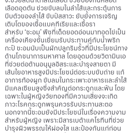
เลือดอุดตัน ช่วยขับลมในลำไส้และกระตุ้นการ
บีบตัวของลำไส้ ขับปัสสาวะ ยับยั้งการเจริญ
เติบโตของเชื้อแบคทีเรียและเชื้อรา
สำหรับ
‘
ชะอม
’
พืชที่เด็ดยอดอ่อนมาทอดไข่เป็น
เครื่องเคียงชั้นเยี่ยมรับประทานคู่กับน้ำพริก
กะปิ ชะอมนับเป็นผักปลูกริมรั้วที่มีประโยชน์ทาง
ด้านโภชนาการมหาศาล โดยอุดมด้วยวิตามินเอ
ที่ช่วยต่อต้านอนุมูลอิสระและบำรุงสายตา มี
เส้นใยอาหารสูงมีประโยชน์ต่อระบบขับถ่าย แก้
อาการท้องผูก ขับลมในกระเพาะอาหารและลำไส้
มีแคลเซียมสูงซึ่งสำคัญต่อกระดูกและฟัน โดย
เฉพาะในผู้หญิงวัยทองที่มีความเสี่ยงจะเกิด
ภาวะโรคกระดูกพรุนควรรับประทานสะตอ
นอกจากนี้ชะอมยังมีประโยชน์ในเรื่องความงาม
สำหรับผู้หญิง เพราะมีสารเบต้าแคโรทีนที่ช่วย
บำรุงผิวพรรณให้ผ่องใส และป้องกันแก่ก่อน