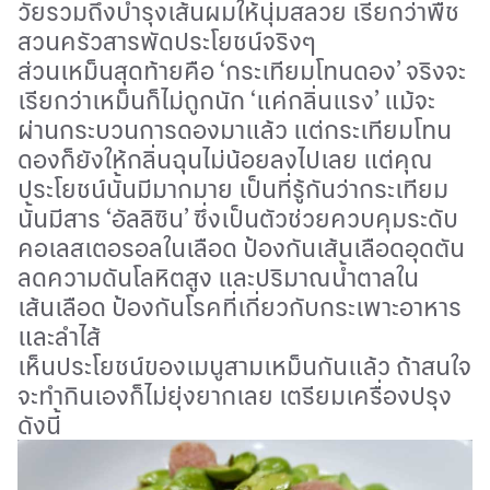
วัยรวมถึงบำรุงเส้นผมให้นุ่มสลวย เรียกว่าพืช
สวนครัวสารพัดประโยชน์จริงๆ
ส่วนเหม็นสุดท้ายคือ
‘
กระเทียมโทนดอง
’
จริงจะ
เรียกว่าเหม็นก็ไม่ถูกนัก
‘
แค่กลิ่นแรง
’
แ
ม้จะ
ผ่านกระบวนการดองมาแล้ว แต่กระเทียมโทน
ดองก็ยังให้กลิ่นฉุนไม่น้อยลงไปเลย
แต่คุณ
ประโยชน์นั้นมีมากมาย
เป็นที่รู้กันว่ากระเทียม
นั้น
มีสาร
‘
อัลลิซิน
’
ซึ่งเป็นตัวช่วยควบคุมระดับ
คอเลสเตอรอลในเลือด
ป้องกันเส้นเลือดอุดตัน
ลดความดันโลหิตสูง และปริมาณน้ำตาลใน
เส้นเลือด ป้องกันโรคที่เกี่ยวกับกระเพาะอาหาร
และลำไส้
เห็นประโยชน์ของเมนูสามเหม็นกันแล้ว ถ้าสนใจ
จะทำกินเองก็ไม่ยุ่งยากเลย เตรียมเครื่องปรุง
ดังนี้