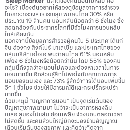
‘
Sleep Market’
ตลาดของคนนอนไม่หลับ คือ
อะไร
?
เบื้องต้นอยากให้ลองดูข้อมูล
จากการสำรวจ
โดยกระทรวงสาธารณสุข พบคนไทย 30% หรือ
ประมาณ 19 ล้านคน นอนหลับน้อยกว่า 6 ชั่งโมง ซึ่ง
สอดคล้องกับประชากรโลกที่มีชั่วโมงการนอนหลับ
ใกล้เคียงกัน
นอกจากนี้ข้อมูลการสำรวจผู้คนใน 5 ประเทศ ได้แก่
จีน ฮ่องกง สิงค์โปร์ มาเลเซีย และประเทศไทยของ
กลุ่มบริษัทเอไอเอ พบว่าคนไทย 61% นอนหลับ
เพียง 6 ชั่วโมงหรือน้อยกว่านั้น โดย 55% ของคน
กลุ่มนี้กังวลว่าจะนอนไม่พอและต้องหาเวลาในการ
นอนมากขึ้น อีกส่วนรู้สึกไม่พอใจกับคุณภาพการ
นอนของตนเอง และ 73% รู้สึกว่าการได้นอนเพิ่มขึ้น
อีก 1 ชั่วโมง ช่วยให้มีอารมณ์ดีและกระปรี้กระเปร่า
มากขึ้น
ด้วยเหตุนี้ “ปัญหาการนอน” เป็นจุดเริ่มต้นของ
ปัญหาสุขภาพตามมา ไม่ว่าจะเป็นอาการหลงลืม
เบลอ สมองไม่แล่น อ่อนเพลีย ง่วงนอนตลอดเวลา
ไม่สดชื่น และคนส่วนใหญ่มักจะมองข้ามสัญญาณ
เตือนเริ่มต้นของสุขภาพ และคิดว่าเกิดจาก