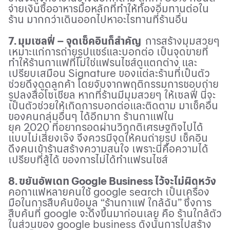
จ่ายเงินซื้ออาหารมื้อหลักที่ทำให้ท้องอิ่มทานต่อใน
ร้าน มากกว่าเดินออกไปหาอะไรทานที่ร้านอื่น
7. มุมเซลฟี่ – จุดเช็คอินก็สำคัญ
การสร้างมุมสวยๆ
เหมาะแก่การถ่ายรูปแชร์และบอกต่อ เป็นจุดขายที่
ทำให้ร้านกาแฟที่ไม่ใช่แฟรนไชส์ดูแตกต่าง และ
เปรียบเสมือน
Signature
ของแต่ละร้านที่เป็นตัว
ช่วยดึงดูดลูกค้า โดยจับจากพฤติกรรมการชอบถ่าย
รูปลงสื่อโซเชียล หากที่ร้านมีมุมสวยๆ ให้เซลฟี่ นี่จะ
เป็นตัวช่วยให้เกิดการบอกต่อและติดตาม มาเช็คอื่น
ของคนกลุ่มอื่นๆ ได้อีกมาก ร้านกาแฟใน
ยุค
2020
ที่อยากรอดผ่านวิฤกติเศรษฐกิจไปได้
แบบไม่เสี่ยงเจ๊ง จึงควรมีจุดให้คนถ่ายรูป เช็คอิน
ดึงคนเข้าร้านสร้างความสนใจ เพราะนี่คือความได้
เปรียบที่สู้ได้ ของการไม่ได้ทำแฟรนไชส์
8. ขยันอัพเดท
Google Business
ไว้จะไม่ผิดหวัง
คอกาแฟหลายคนใช้
google search
เป็นเครื่อง
มือในการสืบค้นข้อมูล “ร้านกาแฟ ใกล้ฉัน” ซึ่งการ
สืบค้นที่
google
จะดึงขึ้นมาก่อนเลย คือ ร้านใกล้ตัว
ในส่วนของ
google business
ดังนั้นการไปสร้าง