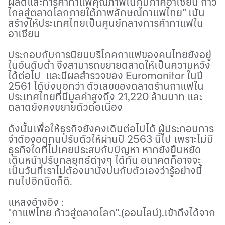
ผลิตและการค้ากาแฟคุณภาพในภูมิภาคอาเซียน ก้าว
ไกลสู่ตลาดโลกภายใต้ภาพลักษณ์กาแฟไทย” เน้น
สร้างให้ประเทศไทยเป็นศูนย์กลางการค้ากาแฟใน
อาเซียน
ประกอบกับการนิยมบริโภคกาแฟของคนไทยยังอยู่
ในอันดับต่ำ จึงสามารถขยายตลาดให้เป็นความหวัง
ได้ต่อไป และมีผลสำรวจของ
Euromonitor
ในปี
2561
ได้บ่งบอกว่า ตัวเลขของตลาดร้านกาแฟใน
ประเทศไทยที่มีมูลค่าสูงถึง 21
,
220 ล้านบาท และ
ตลาดยังคงขยายตัวต่อเนื่อง
ดังนั้นเพื่อให้ธุรกิจยังคงเดินต่อไปได้ ผู้ประกอบการ
จำต้องอดทนปรับตัวให้ผ่านปี
2563
นี้ไป เพราะไม่มี
ธุรกิจใดที่ไม่เคยประสบกับปัญหา หากยังยืนหยัด
เดินหน้าปรับกลยุทธ์ต่างๆ ได้ทัน อนาคตก็อาจจะ
เป็นวันที่เราไม่ต้องมานั่งบ่นกับตัวเองว่ารู้อย่างนี้
ทนไปอีกนิดก็ดี.
แหลงอ้างอิง
:
"
กาแฟไทย ก้าวสู่ตลาดโลก".(ออนไลน์).เข้าถึงได้จาก
: