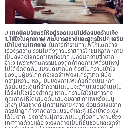
9
เทคนิคปรับตัวให้อยู่รอดแบบไม่ต้องปิดร้านเจ๊ง
1. ใส่ใจในคุณภาพ พัฒนารสชาติและสูตรใหม่ๆ เสริม
เข้าไปตามเทศกาล
ในการทำร้านกาแฟให้แตกต่าง
เรื่องรสชาติ รวมไปถึงการมีรายการให้ชิมหลากหลาย
เป็นสิ่งล่อใจคอกาแฟที่อยากเปลี่ยนความซ้ำซาก
จำเจ เพราะพฤติกรรมของลูกค้าคอกาแฟส่วนใหญ่
ไม่ได้ยึดติดกับแบรนด์มากนัก ด้วยในความเข้าใจ
ของมุมผู้บริโภค ก็จะจดจำเพียงแค่รสชาติ ฝีมือ
ความหวาน หอม มันของกาแฟแก้วที่สั่งเป็นหลัก
ดังนั้นประเด็นที่ว่าความโนเนมจะสู้กับแบรนด์เนมไม่
ได้จึงไม่ใช่เรื่องสำคัญ หากมีความใส่ใจในการคง
คุณภาพให้ได้เสมอต้นเสมอปลาย กาแฟหรือเมนู
ต่างๆ มีรสชาติดี มีความหลายหลาย ย่อมดึงเงินจาก
กระเป๋าลูกค้าจากตลาดแบรนด์และคู่แข่งเข้าตัวเอง
ได้ไม่ยาก ยิ่งถ้าร้านมีการเพิ่มเมนูที่ออกมาตามช่วง
เทศกาลด้วยแล้ว จะยิ่งกลายเป็นที่ชื่นชอบและจดจำ