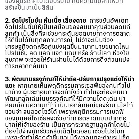
ของผู้บริโภคไปโดยปริยาย กับความแปลกใหม่ที่
สร้างขึ้นมาเป็นสีสัน
2. จัดโปรโมชั่น หั่นเนื้อ เลี่ยงตาย
การขยันอัพเดท
จัดโปรโมชั่นให้เป็นเสมือนของสมนาคุณส่วนลดแก่
ลูกค้า เป็นสิ่งที่จะช่วยกระตุ้นยอดขายทางการตลาด
ให้ดีขึ้นได้ในทุกสถานการณ์ ไม่ว่าจะเป็นช่วง
เศรษฐกิจตกหรือคู่แข่งผุดขึ้นมามากมายขนาดไหน
โปรโมชั่น ลด แลก แจก แถม หรือ รักษ์โลก ห่วงใย
สุขภาพ จะช่วยให้ร้านผ่านไปได้ด้วยการดึงส่วนแบ่ง
การตลาดกลับมา
3.
พัฒนาบรรจุภัณฑ์ให้น่าถือ
-
ปรับการปรุงแต่งให้น่า
แชะ
หากเคยเห็นพฤติกรรมการเซลฟี่ของคนทั่วไป
มาบ้าง ผู้ประกอบการจะเข้าใจว่า ทำไมจะต้องหันมา
พัฒนาลูกเล่นในบรรจุภัณฑ์ให้มีความโดดเด่น น่า
หยิบถือ มีความเก๋ไก๋ เป็นเอกลักษณ์ของร้าน มีโลโก้
ชวนจำ จนอวดโชว์ได้ เพราะพฤติกรรมการเซลฟี่
ของมนุษย์โซเชียลจะช่วยทำการตลาดแบบปากต่อ
ปากให้เจ้าของร้าน เป็นการกระจายฐานลูกค้าโดยไม่
ต้องไปจ้างนักรีวิวหรือเน็ตไอดอลมาช่วยโปรโมท
เพราะถ้าทำให้ลูกค้าชื่นชอบได้พวกเขาจะถ่ายรูปเช็ค