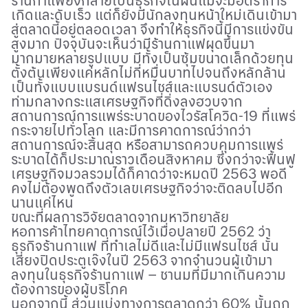
ร้านกาแฟยังกลายเป็นธุรกิจในฝันแม้จะมีอัตราการ
เกิดและดับเร็ว แต่ก็ยังมีนักลงทุนหน้าใหม่เดินเข้ามา
สู่ตลาดนี้อยู่ตลอดเวลา จึงทำให้ธุรกิจนี้มีการแข่งขัน
สูงมาก ปัจจุบันจะเห็นว่ามีร้านกาแฟผุดขึ้นมา
มากมายหลายรูปแบบ มีทั้งเป็นซุ้มขนาดเล็กด้วยทุน
ตั้งต้นเพียงแค่หลักไม่กี่หมื่นบาทไปจนถึงหลักล้าน
เป็นทั้งแบบแบรนด์แฟรนไชส์และแบรนด์ตัวเอง
ท่ามกลางกระแสเศรษฐกิจที่ดิ่งลงฮวบจาก
สถานการณ์การแพร่ระบาดของไวรัสโควิด
-19
ที่แพร่
กระจายไปทั่วโลก และมีการคาดการณ์ว่ากว่า
สถานการณ์จะสิ้นสุด หรือสามารถควบคุมการแพร่
ระบาดได้ก็ประมาณราวเดือนสิงหาคม ซึ่งกว่าจะฟื้นฟู
เศรษฐกิจมวลรวมได้ก็คาดว่าจะหมดปี
2563
พอดี
คงไม่ต้องพูดถึงตัวเลขเศรษฐกิจว่าจะติดลบไปอีก
นานแค่ไหน
ขณะที่ผลการวิจัยตลาดจากมหาวิทยาลัย
หอการค้าไทยคาดการณ์ไว้เมื่อปลายปี
2562
ว่า
ธุรกิจร้านกาแฟ ที่ทำเลไม่ดีและไม่มีแฟรนไชส์ นั้น
เสี่ยงปิดประตูเจ๊งในปี
2563
จากจำนวนผู้เข้ามา
ลงทุนในธุรกิจร้านกาแฟ
–
ชานมที่มีมากเกินความ
ต้องการของผู้บริโภค
นอกจากนี้ ส่วนแบ่งทางการตลาดกว่า
60%
นั้นถูก