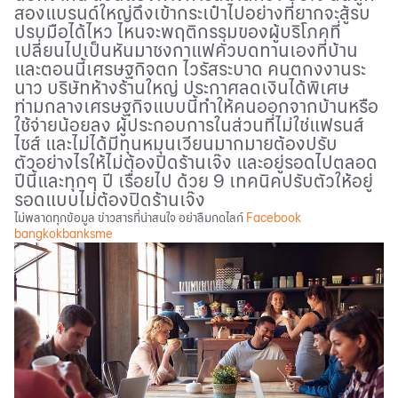
สองแบรนด์ใหญ่ดึงเข้ากระเป๋าไปอย่างที่ยากจะสู้รบ
ปรบมือได้ไหว ไหนจะพฤติกรรมของผู้บริโภคที่
เปลี่ยนไปเป็นหันมาชงกาแฟคั่วบดทานเองที่บ้าน
และตอนนี้เศรษฐกิจตก ไวรัสระบาด คนตกงงานระ
นาว บริษัทห้างร้านใหญ่ ประกาศลดเงินได้พิเศษ
ท่ามกลางเศรษฐกิจแบบนี้ทำให้คนออกจากบ้านหรือ
ใช้จ่ายน้อยลง ผู้ประกอบการในส่วนที่ไม่ใช่แฟรนส์
ไชส์ และไม่ได้มีทุนหมุนเวียนมากมายต้องปรับ
ตัวอย่างไรให้ไม่ต้องปิดร้านเจ๊ง และอยู่รอดไปตลอด
ปีนี้และทุกๆ ปี
เรื่อยไป ด้วย
9
เทคนิคปรับตัวให้อยู่
รอดแบบไม่ต้องปิดร้านเจ๊ง
ไม่พลาดทุกข้อมูล ข่าวสารที่น่าสนใจ อย่าลืมกดไลก์
Facebook
bangkokbanksme