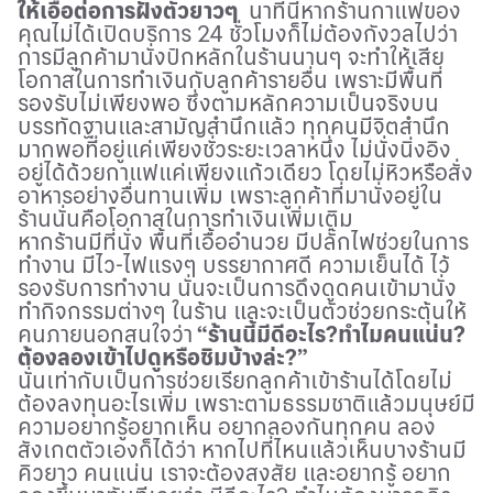
ให้เอื้อต่อการฝังตัวยาวๆ
นาทีนี้หากร้านกาแฟของ
คุณไม่ได้เปิดบริการ
24
ชั่วโมงก็ไม่ต้องกังวลไปว่า
การมีลูกค้ามานั่งปักหลักในร้านนานๆ จะทำให้เสีย
โอกาสในการทำเงินกับลูกค้ารายอื่น เพราะมีพื้นที่
รองรับไม่เพียงพอ ซึ่งตามหลักความเป็นจริงบน
บรรทัดฐานและสามัญสำนึกแล้ว ทุกคนมีจิตสำนึก
มากพอที่อยู่แค่เพียงชั่วระยะเวลาหนึ่ง ไม่นั่งนิ่งอิง
อยู่ได้ด้วยกาแฟแค่เพียงแก้วเดียว โดยไม่หิวหรือสั่ง
อาหารอย่างอื่นทานเพิ่ม เพราะลูกค้าที่มานั่งอยู่ใน
ร้านนั่นคือโอกาสในการทำเงินเพิ่มเติม
หากร้านมีที่นั่ง พื้นที่เอื้ออำนวย มีปลั๊กไฟช่วยในการ
ทำงาน มีไว-ไฟแรงๆ บรรยากาศดี ความเย็นได้ ไว้
รองรับการทำงาน นั่นจะเป็นการดึงดูดคนเข้ามานั่ง
ทำกิจกรรมต่างๆ ในร้าน และจะเป็นตัวช่วยกระตุ้นให้
คนภายนอกสนใจว่า
“ร้านนี้มีดีอะไร
?
ทำไมคนแน่น
?
ต้องลองเข้าไปดูหรือชิมบ้างล่ะ
?
”
นั่นเท่ากับเป็นการช่วยเรียกลูกค้าเข้าร้านได้โดยไม่
ต้องลงทุนอะไรเพิ่ม เพราะตามธรรมชาติแล้วมนุษย์มี
ความอยากรู้อยากเห็น อยากลองกันทุกคน ลอง
สังเกตตัวเองก็ได้ว่า หากไปที่ไหนแล้วเห็นบางร้านมี
คิวยาว คนแน่น เราจะต้องสงสัย และอยากรู้ อยาก