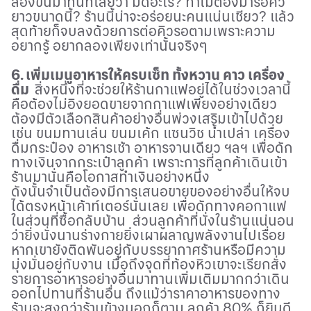
ลองขึ้นมาทันทีเลยว่า มีดีอะไร
?
ทำไมต้องมารอคิว
ยาวขนาดนี้
?
ร้านนี้น่าจะอร่อยนะคนแน่นเชียว
?
แล้ว
สุดท้ายก็จบลงด้วยการต่อคิวรอตามเพราะความ
อยากรู้ อยากลองเพียงเท่านั้นจริงๆ
6. เพิ่มเมนูอาหารให้ครบเซ็ท ทั้งหวาน คาว เครื่อง
ดื่ม
สิ่งหนึ่งที่จะช่วยให้ร้านกาแฟอยู่ได้ในช่วงเวลานี้
คือต้องไม่อิงยอดขายจากกาแฟเพียงอย่างเดียว
ต้องมีตัวเลือกสินค้าอย่างอื่นพ่วงเสริมเข้าไปด้วย
เช่น ขนมทานเล่น ขนมเค้ก แซนวิช น้ำเปล่า เครื่อง
ดื่มกระป๋อง อาหารเช้า อาหารจานเดียว ฯลฯ เพื่อดัก
ทางเงินจากกระเป๋าลูกค้า เพราะการที่ลูกค้าเดินเข้า
ร้านมานั่นคือโอกาสทำเงินอย่างหนึ่ง
ดังนั้นจำเป็นต้องมีการเสนอขายของอย่างอื่นให้จบ
ได้ตรงหน้าเค้าท์เตอร์นั่นเลย เพื่อดักทางคอกาแฟ
ในส่วนที่ซื้อกลับบ้าน ส่วนลูกค้าที่นั่งในร้านแน่นอน
ว่ายิ่งนั่งนานร่างกายยิ่งเผาผลาญพลังงานไปเรื่อย
หากเขายังติดพันอยู่กับบรรยากาศร้านหรือมีความ
มุ่งมั่นอยู่กับงาน เมื่อถึงจุดที่ท้องหิวเขาจะเรียกสั่ง
รายการอาหารอย่างอื่นมาทานเพิ่มเติมมากกว่าเดิน
ออกไปทานที่ร้านอื่น ถึงแม้ว่าราคาอาหารของทาง
ร้านจะสูงกว่าร้านข้างนอกก็ตาม ลูกค้า
80%
ก็ยินดี