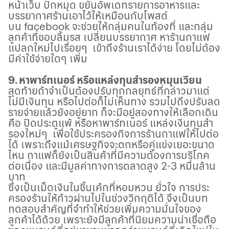
หน้าเว็บ ปักหมุด ขยันอัพเดทรายการอาหารและ
บรรยากาศร้านเอาไว้ให้เหมือนกับโพสต์
บน
facebook
จะช่วยให้กลุ่มคนในท้องที่ และกลุ่ม
ลูกค้าที่ชอบลิ้มรส เปลี่ยนบรรยากาศ หาร้านกาแฟ
แปลกใหม่ไปเรื่อยๆ
เข้าถึงร้านเราได้ง่าย
โดยไม่ต้อง
มีค่าใช้จ่ายใดๆ เพิ่ม
9. หาพาร์ทเนอร์ หรือแหล่งทุนสำรองหมุนเวียน
สุดท้ายถ้าจำเป็นต้องปรับทุกกลยุทธ์ที่กล่าวมาแต่
ไม่มีเงินทุน หรือไปต่อก็ไม่เห็นทาง รวมไปถึงปรับลด
รายจ่ายแล้วยังอยู่ยาก ก็จะมีอยู่สองทางให้เลือกเดิน
คือ ปิดประตูแพ้ หรือหาพาร์ทเนอร์ แหล่งเงินทุนสำ
รองใหม่ๆ เพื่อใช้ประครองกิจการร้านกาแฟให้ไปต่อ
ได้ เพราะถึงแม้เศรษฐกิจจะตกหรือคู่แข่งเยอะขนาด
ไหน กาแฟก็ยังเป็นสินค้าที่มีความต้องการบริโภค
ต่อเนื่อง และมีมูลค่าทางการตลาดสูง
2-3
หมื่นล้าน
บาท
ซึ่งเป็นเม็ดเงินในชิ้นเค้กที่หอมหวน ยั่วใจ การประ
ครองร้านให้ก้าวผ่านไปในช่วงวิกฤติได้ จึงเป็นบท
ทดสอบสำคัญที่จำทำให้ช่วยเพิ่มความมั่นใจของ
ลูกค้าได้ด้วย เพราะยังมีลูกค้าที่นิยมความน่าเชื่อถือ