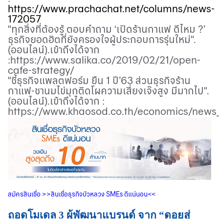
https://www.prachachat.net/columns/news-
172057
"
ทุกสิ่งที่ต้องรู้ ตอบคำถาม ‘เปิดร้านกาแฟ ดีไหม
?’
ธุรกิจยอดฮิตที่ยังครองใจผู้ประกอบการรุ่นใหม่".
(ออนไลน์).เข้าถึงได้จาก
:
https://www.salika.co/2019/02/21/open-
cafe-strategy/
"
ชี้ธุรกิจแพลตฟอร์ม ยืน
1
ปี’
63
ส่วนธุรกิจร้าน
กาแฟ-ชานมไข่มุกติดโผความเสี่ยงเจ๊งสูง มีมากไป".
(ออนไลน์).เข้าถึงได้จาก :
https://www.khaosod.co.th/economics/new
สมัครสินเชื่อ
>>
สินเชื่อธุรกิจบัวหลวง
SMEs
ดีแน่นอน
<<
ถอดโมเดล 3 ผู้พัฒนาแบรนด์ จาก “ดอยสู่