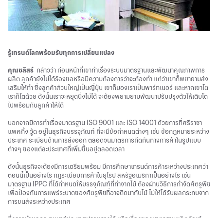
รู้เทรนด์โลกพร้อมรับทุกการเปลี่ยนแปลง
คุณชลิสร์
กล่าวว่า ก่อนหน้าที่เขาทำเรื่องระบบมาตรฐานและพัฒนาคุณภาพการ
ผลิต ลูกค้ายังไม่ได้ร้องขอหรือมีความต้องการว่าจะต้องทำ แต่ว่าเขาก็พยายามส่ง
เสริมให้ทำ ซึ่งลูกค้าส่วนใหญ่เป็นญี่ปุ่น เขาก็มองเราเป็นพาร์ทเนอร์ และหากเขาโต
เราก็โตด้วย ดังนั้นเราจะหยุดนิ่งไม่ได้ จะต้องพยามยามพัฒนาปรับปรุงตัวให้เติบโต
ไปพร้อมกับลูกค้าให้ได้
นอกจากมีการทำเรื่องมาตรฐาน ISO 9001 และ ISO 14001 ด้วยการที่ศรีราชา
แพคกิ้ง วู้ด อยู่ในธุรกิจบรรจุภัณฑ์ ที่จะมีข้อกำหนดต่างๆ เช่น ข้อกฎหมายระหว่าง
ประเทศ ระเบียบด้านการส่งออก ตลอดจนมาตรการกีดกันทางการค้าในรูปแบบ
ต่างๆ ของแต่ละประเทศที่เพิ่มขึ้นอยู่ตลอดเวลา
ดังนั้นธุรกิจจะต้องมีการเตรียมพร้อม มีการศึกษาเทรนด์การค้าระหว่างประเทศว่า
ตอนนี้เป็นอย่างไร กฎระเบียบการค้าในยุโรป สหรัฐอเมริกาเป็นอย่างไร เช่น
มาตรฐาน IPPC ที่ได้กำหนดให้บรรจุภัณฑ์ที่ทำจากไม้ ต้องผ่านวิธีการกำจัดศัตรูพืช
เพื่อป้องกันการแพร่ระบาดของศัตรูพืชที่อาจติดมากับไม้ ไม่ให้ได้รับผลกระทบจาก
การขนส่งระหว่างประเทศ