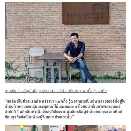
คุณชลิสร์ เจริญสันติสุข กรรมการ บริษัท ศรีราชา แพคกิ้ง วู้ด จำกัด
“ผลลัพธ์ในช่วงแรกคือ ศรีราชา แพคกิ้ง วู้ด จากการเป็นซัพพลายเออร์ที่อยู่ใน
ลำดับท้ายๆ ของกลุ่มบรรจุภัณฑ์ไม้และกระดาษ ก็ขยับมาเป็นซัพพลายเออร์
ลำดับที่ 1 ผลิตสินค้าเพื่อจัดส่งให้โรงงานผู้ผลิตหรือผู้ว่าจ้างโดยตรง จากที่แต่
ก่อนธุรกิจยังเป็นเพียงผู้รับเหมาช่วงเท่านั้น”