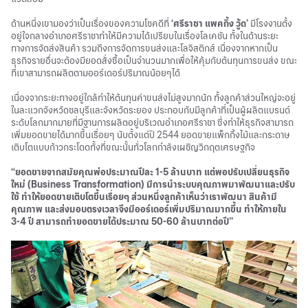
ด้านหนึ่งเขามองว่าเป็นเรื่องของความโชคดีที่
‘ศรีราชา แพคกิ้ง วู้ด’
มีโรงงานตั้ง
อยู่ใจกลางอำเภอศรีราชาทำให้มีความได้เปรียบในเรื่องโลเคชัน ทั้งในด้านระยะ
ทางการจัดส่งสินค้า รวมถึงการจัดการขนส่งและโลจิสติกส์ เนื่องจากหากเป็น
ธุรกิจรายอื่นจะต้องมียอดสั่งซื้อเป็นจำนวนมากเพื่อให้คุ้มกับต้นทุนการขนส่ง ขณะ
ที่เขาสามารถผลิตตามออร์เดอร์ปริมาณน้อยๆได้
เนื่องจากระยะทางอยู่ใกล้ทำให้ต้นทุนค่าขนส่งไม่สูงมากนัก ทั้งลูกค้าส่วนใหญ่จะอยู่
ในละแวกจังหวัดชลบุรีและจังหวัดระยอง ประกอบกับมีลูกค้าที่เป็นผู้ผลิตแบรนด์
ระดับโลกมากมายที่มีฐานการผลิตอยู่บริเวณอำเภอศรีราชา ซึ่งทำให้ธุรกิจสามารถ
เพิ่มยอดขายได้มากขึ้นเรื่อยๆ นับตั้งแต่ปี 2544 ยอดขายแพ็กกิ้งไม้และกระดาษ
เติบโตแบบก้าวกระโดดทั้งที่ขณะนั้นทั่วโลกกำลังเผชิญวิกฤตเศรษฐกิจ
“ยอดขายจากสมัยคุณพ่อประมาณปีละ 1-5 ล้านบาท แต่พอปรับเปลี่ยนธุรกิจ
ใหม่ (Business Transformation) มีการนำระบบคุณภาพมาพัฒนาและปรับ
ใช้ ทำให้ยอดขายเติบโตขึ้นเรื่อยๆ ส่วนหนึ่งลูกค้าเห็นว่าเราพัฒนา สินค้ามี
คุณภาพ และส่งมอบตรงเวลาจึงมีออร์เดอร์เพิ่มปริมาณมากขึ้น ทำให้ภายใน
3-4 ปี สามารถทำยอดขายได้ประมาณ 50-60 ล้านบาทต่อปี”