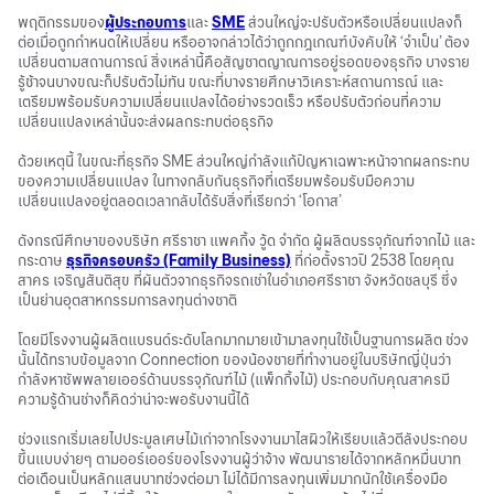
พฤติกรรมของ
ผู้ประกอบการ
และ
SME
ส่วนใหญ่จะปรับตัวหรือเปลี่ยนแปลงก็
ต่อเมื่อถูกกำหนดให้เปลี่ยน หรืออาจกล่าวได้ว่าถูกกฎเกณฑ์บังคับให้ ‘จำเป็น’ ต้อง
เปลี่ยนตามสถานการณ์ สิ่งเหล่านี้คือสัญชาตญาณการอยู่รอดของธุรกิจ บางราย
รู้ช้าจนบางขณะก็ปรับตัวไม่ทัน ขณะที่บางรายศึกษาวิเคราะห์สถานการณ์ และ
เตรียมพร้อมรับความเปลี่ยนแปลงได้อย่างรวดเร็ว หรือปรับตัวก่อนที่ความ
เปลี่ยนแปลงเหล่านั้นจะส่งผลกระทบต่อธุรกิจ
ด้วยเหตุนี้ ในขณะที่ธุรกิจ SME ส่วนใหญ่กำลังแก้ปัญหาเฉพาะหน้าจากผลกระทบ
ของความเปลี่ยนแปลง ในทางกลับกันธุรกิจที่เตรียมพร้อมรับมือความ
เปลี่ยนแปลงอยู่ตลอดเวลากลับได้รับสิ่งที่เรียกว่า ‘โอกาส’
ดังกรณีศึกษาของบริษัท ศรีราชา แพคกิ้ง วู้ด จำกัด ผู้ผลิตบรรจุภัณฑ์จากไม้ และ
กระดาษ
ธุรกิจครอบครัว (Family Business)
ที่ก่อตั้งราวปี 2538 โดยคุณ
สาคร เจริญสันติสุข ที่ผันตัวจากธุรกิจรถเช่าในอำเภอศรีราชา จังหวัดชลบุรี ซึ่ง
เป็นย่านอุตสาหกรรมการลงทุนต่างชาติ
โดยมีโรงงานผู้ผลิตแบรนด์ระดับโลกมากมายเข้ามาลงทุนใช้เป็นฐานการผลิต ช่วง
นั้นได้ทราบข้อมูลจาก Connection ของน้องชายที่ทำงานอยู่ในบริษัทญี่ปุ่นว่า
กำลังหาซัพพลายเออร์ด้านบรรจุภัณฑ์ไม้ (แพ็กกิ้งไม้) ประกอบกับคุณสาครมี
ความรู้ด้านช่างก็คิดว่าน่าจะพอรับงานนี้ได้
ช่วงแรกเริ่มเลยไปประมูลเศษไม้เก่าจากโรงงานมาไสผิวให้เรียบแล้วตีลังประกอบ
ขึ้นแบบง่ายๆ ตามออร์เออร์ของโรงงานผู้ว่าจ้าง พัฒนารายได้จากหลักหมื่นบาท
ต่อเดือนเป็นหลักแสนบาทช่วงต่อมา ไม่ได้มีการลงทุนเพิ่มมากนักใช้เครื่องมือ