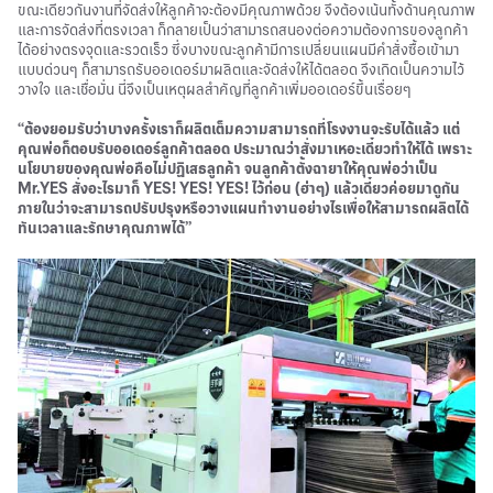
ขณะเดียวกันงานที่จัดส่งให้ลูกค้าจะต้องมีคุณภาพด้วย จึงต้องเน้นทั้งด้านคุณภาพ
และการจัดส่งที่ตรงเวลา ก็กลายเป็นว่าสามารถสนองต่อความต้องการของลูกค้า
ได้อย่างตรงจุดและรวดเร็ว ซึ่งบางขณะลูกค้ามีการเปลี่ยนแผนมีคำสั่งซื้อเข้ามา
แบบด่วนๆ ก็สามารถรับออเดอร์มาผลิตและจัดส่งให้ได้ตลอด จึงเกิดเป็นความไว้
วางใจ และเชื่อมั่น นี่จึงเป็นเหตุผลสำคัญที่ลูกค้าเพิ่มออเดอร์ขึ้นเรื่อยๆ
“ต้องยอมรับว่าบางครั้งเราก็ผลิตเต็มความสามารถที่โรงงานจะรับได้แล้ว แต่
คุณพ่อก็ตอบรับออเดอร์ลูกค้าตลอด ประมาณว่าสั่งมาเหอะเดี๋ยวทำให้ได้ เพราะ
นโยบายของคุณพ่อคือไม่ปฏิเสธลูกค้า จนลูกค้าตั้งฉายาให้คุณพ่อว่าเป็น
Mr.YES สั่งอะไรมาก็ YES! YES! YES! ไว้ก่อน (ฮ่าๆ) แล้วเดี๋ยวค่อยมาดูกัน
ภายในว่าจะสามารถปรับปรุงหรือวางแผนทำงานอย่างไรเพื่อให้สามารถผลิตได้
ทันเวลาและรักษาคุณภาพได้”