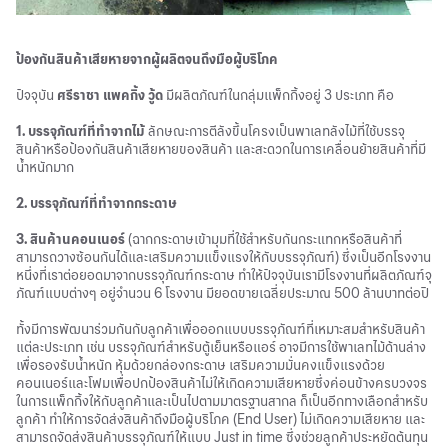
ป้องกันสินค้าเสียหายจากผู้ผลิตจนถึงมือผู้บริโภค
ปัจจุบัน
ศรีราชา แพคกิ้ง วู้ด
มีผลิตภัณฑ์ในกลุ่มแพ็กกิ้งอยู่ 3 ประเภท คือ
1. บรรจุภัณฑ์ที่ทำจากไม้
ลักษณะการตีลังขึ้นโครงเป็นพาเลทลังไม้ที่ใช้บรรจุ
สินค้าหรือป้องกันสินค้าเสียหายของสินค้า และสะดวกในการเคลื่อนย้ายสินค้าที่มี
น้ำหนักมาก
2. บรรจุภัณฑ์ที่ทำจากกระดาษ
3. สินค้านคอนเนอร์
(ฉากกระดาษเข้ามุมที่ใช้สำหรับกันกระแทกหรือสินค้าที่
สามารถวางซ้อนกันได้และเสริมความแข็งแรงให้กับบรรจุภัณฑ์) ซึ่งเป็นอีกโรงงาน
หนึ่งที่เราต่อยอดมาจากบรรจุภัณฑ์กระดาษ ทำให้ปัจจุบันเรามีโรงงานที่ผลิตภัณฑ์จุ
ภัณฑ์แบบต่างๆ อยู่จำนวน 6 โรงงาน มียอดขายเฉลี่ยประมาณ 500 ล้านบาทต่อปี
ทั้งมีการพัฒนาร่วมกันกับลูกค้าเพื่อออกแบบบรรจุภัณฑ์ที่เหมาะสมสำหรับสินค้า
แต่ละประเภท เช่น บรรจุภัณฑ์สำหรับตู้เย็นหรือแอร์ อาจมีการใช้พาเลทไม้ด้านล่าง
เพื่อรองรับน้ำหนัก หุ้มด้วยกล่องกระดาษ เสริมความมั่นคงแข็งแรงด้วย
คอนเนอร์และโฟมเพื่อปกป้องสินค้าไม่ให้เกิดความเสียหายซึ่งค่อนข้างครบวงจร
ในการแพ็กกิ้งให้กับลูกค้าและเป็นไปตามมาตรฐานสากล ก็เป็นอีกทางเลือกสำหรับ
ลูกค้า ทำให้การจัดส่งสินค้าถึงมือผู้บริโภค (End User) ไม่เกิดความเสียหาย และ
สามารถจัดส่งสินค้าบรรจุภัณฑ์ให้แบบ Just in time ซึ่งช่วยลูกค้าประหยัดต้นทุน