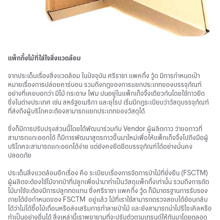
แพ็กกิ้งไม้ที่ใส่ใจสิ่งแวดล้อม
จากประเด็นเรื่องสิ่งแวดล้อม ในปัจจุบัน ศรีราชา แพคกิ้ง วู้ด มีการกำหนดเป้า
หมายเรื่องการปล่อยคาร์บอน รวมถึงกฎของการแยกประเภทของบรรจุภัณฑ์
อย่างที่เคยบอกว่า มีไม้ กระดาษ โฟม ปนอยู่ในแพ็กเก็จจิ้งเดียวกันโดยใช้กาวยึด
ซึ่งในต่างประเทศ เช่น สหรัฐอเมริกา และยุโรป เริ่มมีกฎระเบียบว่าวัสดุบรรจุภัณฑ์
ที่ส่งถึงผู้บริโภคจะต้องสามารถแยกประเภทของวัสดุได้
ซึ่งก็มีการปรับปรุงส่วนนี้โดยได้พัฒนาร่วมกับ Vendor ผู้ผลิตกาว ว่าขอกาวที่
สามารถแกะออกได้ ก็มีการพัฒนาสูตรกาวขึ้นมาใหม่เพื่อให้แพ็กเก็จจิ้งไปถึงมือผู้
บริโภคจะสามารถแกะออกได้ง่าย แต่ยังคงยึดยึดบรรจุภัณฑ์ได้อย่างมั่นคง
ปลอดภัย
ประเด็นสิ่งแวดล้อมอีกเรื่อง คือ ระเบียบเรื่องการจัดการป่าไม้ที่ยั่งยืน (FSCTM)
ผู้ผลิตจะต้องใช้ไม้จากป่าที่ปลูกเพื่อนำมาทำเป็นวัสดุแพ็กกิ้งเท่านั้น รวมถึงการตัด
ไม้มาใช้จะต้องมีการปลูกทดแทน ซึ่งศรีราชา แพคกิ้ง วู้ด ก็มีมาตรฐานการรับรอง
ภายใต้ข้อกำหนดของ FSCTM อยู่แล้ว ไม้ที่เราใช้สามารถตรวจสอบได้ย้อนกลับ
ได้ว่าไม่ได้ซื้อไม้เถื่อนหรือส่งเสริมการทำลายป่าไม้ และยังสามารถนำไปรีไซเคิลหรือ
ทำเป็นอย่างอื่นได้ สิ่งเหล่านี้เราพยายามที่จะปรับตัวตามเทรนด์ให้ทันมาโดยตลอด