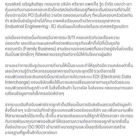
คุณชลิสร์ เจริญสันติสุข กรรมการ บริษัท ศรีราชา แพคกิ้ง วู้ด จำกัด บอกว่า เขา
คุ้นเคยกับงานของครอบครัวตั้งแต่สมัยยังเรียนอยู่ที่พอจะเริ่มช่วยงานที่บ้านได้
ตั้งแต่การเปิด PO (ใบสั่งซื่อ) วางบิล ตลอดจนงานอื่นๆ ที่คนในครอบครัวช่วยกัน
ทำ สมัยนั้นยังมีลูกจ้างไม่กี่คน ภายหลังเรียนจบด้านวิศวกรรมอุตสาหการ
(Industrial Engineering : IE) เดิมมีแผนไปเรียนต่อในประเทศสหรัฐอเมริกา
แต่เนื่องจากช่วงนั้นเกิดเหตุวินาศกรรม 9/11 ครอบครัวกังวลเรื่องความ
ปลอดภัย เลยปรับมาแผนสองคือช่วยพัฒนาธุรกิจแพ็กกิ้งไม้ที่เป็นธุรกิจ
ครอบครัว (Family Business) สานต่องานของคุณพ่อที่มองว่าอยู่ยังในช่วงเริ่ม
ต้นเป็นพาร์ทเล็กๆ ที่ซัพพลายบรรจุภัณฑ์จากไม้ให้กับโรงงานผู้ผลิต
เขามองว่าการปรับรูปแบบการทำงานให้เป็นระบบจะทำให้ธุรกิจมีความคล่องตัวขึ้น
เลยนำความรู้ด้านวิศวกรรมอุตสาหการเข้ามาประยุกต์ใช้ รวมถึงการใช้
คอมพิวเตอร์และอินเทอร์เน็ตมาช่วยในการจัดวางระบบ EDI (Electronic Data
Interchange) ของบริษัทเพื่อใช้ในการแลกเปลี่ยนเอกสารทางธุรกิจด้วยระบบ
คอมพิวเตอร์กับลูกค้า อาทิ ใบสั่งซื้อสินค้า ในวางบิล ใบส่งของ ตลอดจนการแลก
เปลี่ยนข้อมูลทางอิเล็กทรอนิกส์ต่างๆ
จากระบบเดิมคือรับแฟกซ์จากลูกค้าก็เปลี่ยนเป็นการรับส่งอีเมลรวมถึงข้อมูลคำ
สั่งซื้อต่างๆ จะมีการบันทึกเข้าสู่ระบบคอมพิวเตอร์ของบริษัท และเพิ่มคนงานเพื่อ
ให้สามารถผลิตได้มากขึ้น เร็วขึ้น สามารถส่งมอบงานให้ลูกค้าได้ตรงเวลา ประกอบ
กับการพัฒนาคุณภาพของสินค้าให้ตรงตามความต้องการของลูกค้ามากยิ่งขึ้น
ทั้งยังนำระบบ ISO 9001 เข้ามาสร้างมาตรฐานและเป็นจุดริเริ่มของการสร้าง
มาตรฐานที่สูงขึ้นอีกในเวลาต่อมา