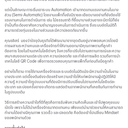
แต่เป็นลักษณะการเริ่มเอาระบบ Automation เข้ามาทดแทนแรงงานคนในบาง
ส่วน (Semi-Automatic) โดยงานแพ็กกิ้งยังมีรายละเอียดบางอย่างที่ยังต้องใช้
แรงงานคนในการดำเนินการ เช่น ไม้ธรรมชาติ ที่ซื้อมาบางส่วนอาจจะมีตาไม้ก็ยัง
จำเป็นที่จะต้องอาศัยความชำนาญของคนในการดำเนินการ ซึ่งระบบอัตโนมัติก็
สามารถช่วยทุ่นแรงในบางส่วนและมีควาปลอดภัยมากขึ้น
คุณชลิสร์ มองว่าปัจจุบันธุรกิจได้พัฒนามาจากจุดเดิมอยู่มากพอสมควรโดยมี
การผสานระหว่างคนและเครื่องจักรทำให้งานออกมามีคุณภาพตามที่ลูกค้า
ต้องการ โดยในด้านเทคโนโลยีต่างๆ จึงควรที่จะปรับไปตามสถานการณ์และความ
เหมาะสมของงานแต่ละประเภท ความปลอดภัย และกำลังการผลิต รวมถึงการนำ
เทคโนโลยี QR Code เพื่อการตรวจสอบคุณภาพแพ็กกิ้งก่อนถึงมือลูกค้า
อย่างไรก็ตาม การใช้งานเครื่องจักรและระบบอัตโนมัติแม้จะมีความจำเป็นในงาน
บางประเภท แต่เบื้องต้นยังจะต้องสร้างความเข้าใจให้แก่พนักงานผู้ปฏิบัติให้มี
ความรู้ ความเข้าใจรูปแบบงานที่ต้องมีการปรับเปลี่ยนไปตามเทคโนโลยีแต่ละ
ประเภท และบ่อยครั้งอาจจะเกิดกระแสต่อต้านจากพนักงานที่เคยชินกันการทำงาน
ในรูปแบบเดิม
วิธีการสร้างความเข้าใจที่ดีที่สุดคือการรับฟังความคิดเห็นและเข้าไปพูดคุยแบบ
เปิดใจ เพราะไม่ได้นำเครื่องจักรมาทดแทนคน เพียงแต่นำมาช่วยงานให้คนสามารถ
ทำงานได้อย่างมีคุณภาพ รวดเร็ว และปลอดภัย คือต้องเข้าไปเปลี่ยน Mindset
ของพนักงานด้วย