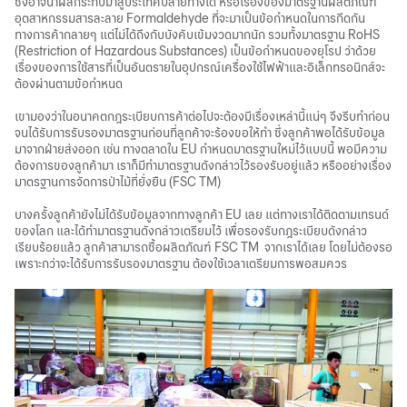
ซึ่งอาจนำผลกระทบมาสู่ประเทศปลายทางได้ หรือเรื่องของมาตรฐานผลิตภัณฑ์
อุตสาหกรรมสารละลาย Formaldehyde ที่จะมาเป็นข้อกำหนดในการกีดกัน
ทางการค้ากลายๆ แต่ไม่ได้ถึงกับบังคับเข้มงวดมากนัก รวมทั้งมาตรฐาน RoHS
(Restriction of Hazardous Substances) เป็นข้อกำหนดของยุโรป ว่าด้วย
เรื่องของการใช้สารที่เป็นอันตรายในอุปกรณ์เครื่องใช้ไฟฟ้าและอิเล็กทรอนิกส์จะ
ต้องผ่านตามข้อกำหนด
เขามองว่าในอนาคตกฎระเบียบการค้าต่อไปจะต้องมีเรื่องเหล่านี้แน่ๆ จึงรีบทำก่อน
จนได้รับการรับรองมาตรฐานก่อนที่ลูกค้าจะร้องขอให้ทำ ซึ่งลูกค้าพอได้รับข้อมูล
มาจากฝ่ายส่งออก เช่น ทางตลาดใน EU กำหนดมาตรฐานใหม่ไว้แบบนี้ พอมีความ
ต้องการของลูกค้ามา เราก็มีทำมาตรฐานดังกล่าวไว้รองรับอยู่แล้ว หรืออย่างเรื่อง
มาตรฐานการจัดการป่าไม้ที่ยั่งยืน (FSC TM)
บางครั้งลูกค้ายังไม่ได้รับข้อมูลจากทางลูกค้า EU เลย แต่ทางเราได้ติดตามเทรนด์
ของโลก และได้ทำมาตรฐานดังกล่าวเตรียมไว้ เพื่อรองรับกฎระเบียบดังกล่าว
เรียบร้อยแล้ว ลูกค้าสามารถซื้อผลิตภัณฑ์ FSC TM จากเราได้เลย โดยไม่ต้องรอ
เพราะกว่าจะได้รับการรับรองมาตรฐาน ต้องใช้เวลาเตรียมการพอสมควร