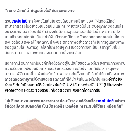
‘Nano Zinc’ สำคัญอย่างไร? กับธุรกิจสิ่งทอ
ด้วย
เทคโนโลยี
การฝังตัวในเส้นใย ช่วยให้อนุภาคเล็กๆ ของ ‘Nano Zinc’
สามารถฝังลงไปอย่างเหนียวแน่น และกระจายตัวลงไปในระดับอนุภาคของเส้นใย
อย่างสม่ำเสมอ เมื่อนำไปซักล้างจะไม่มีการหลุดลอกออกไปกับน้ำ เพราะการฝัง
นาโนซิงค์ออกไซด์ในเส้นใยทำให้ไม่มีสารเคมีโลหะหนักหลุดลอกออกมาปนเปื้อนสู่
สิ่งแวดล้อม ส่งผลให้ผลิตภัณฑ์คงประสิทธิภาพอย่างถาวรทั้งในการดูแลสุขภาพ
ของผู้สวมใส่และการดูแลโลกไปพร้อมๆ กัน เนื่องจากซิงค์เป็นแร่ธาตุที่ไม่เป็น
อันตรายต่อเซลล์ร่างกายของมนุษย์และสิ่งแวดล้อม
นอกจากนี้ อนุภาคนาโนซิงค์ที่ฝังตัวลึกอยู่ในเส้นใยของเพอร์มา ยังทำปฏิกิริยากับ
ความชื้นจากเหงื่อบนผิวกาย และเริ่มกระบวนการยับยั้งแบคทีเรีย สาเหตุของ
อาการแพ้ สิว ผดผื่น เพิ่มประสิทธิภาพในการยับยั้งแบคทีเรียทำได้ต่อเนื่องอย่าง
ถาวรตลอดอายุการใช้งานของผลิตภัณฑ์ที่ได้นำเส้นใยเพอร์มาไปผลิต
อีกทั้งยัง
ช่วยให้เส้นใยมีคุณสมบัติช่วยป้องกันรังสี UV ได้มากกว่า 40 UPF (Ultraviolet
Protection Factor) จึงช่วยปกป้องผิวจากแสงแดดได้ดีมากขึ้น
“ผู้บริโภคบางคนอาจจะมองว่าราคาค่อนข้างสูง แต่ด้วยเรื่อง
เทคโนโลยี
กล้ากา
รันตีว่ามีความปลอดภัย เป็นมิตรต่อสิ่งแวดล้อม เพราะผมก็ใช้เองเหมือนกัน”