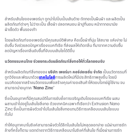
สำหรับเส้นใยของเพอร์มา ถูกนำไปปั่นเป็นเส้นด้าย ถักทอเป็นผืนผ้า และผลิตเป็น
ผลิตภัณฑ์ต่างๆ ไม่ว่าจะเป็น เสื้อผ้า ปลอกหมอน ผ้าปูที่นอน หน้ากากอนามัย
ผ้าเช็ดตัว พื้นรองเท้า
โดยผลิตภัณฑ์ของเพอร์มามีคุณสมบัติพิเศษ คือเนื้อผ้าที่นุ่ม ใส่สบาย แห้งง่าย ไม่
อับชื้น จึงช่วยลดปัญหาเรื่องแบคทีเรีย ที่ส่งผลให้เกิดกลิ่น ที่มาจากความอับชื้น
ลดปัญหาเรื่องกลิ่นอับชื้นที่จับบนเส้นใยได้ดีขึ้น
นวัตกรรมคนไทย ช่วยยกระดับผลิตภัณฑ์สิ่งทอให้ทั่วโลกยอมรับ
สำหรับผลิตภัณฑ์สิ่งทอของ
บริษัท เพอร์มา คอร์ปอเรชั่น จำกัด
เป็นนวัตกรรมที่
ถูกวิจัยและพัฒนาด้วย
เทคโนโลยี
การผลิตใหม่ที่มีประสิทธิภาพสูงขึ้น โดยมี
แนวคิดอยากสร้างนวัตกรรมเพื่อสร้างคุณค่าของสินค้าให้ตอบโจทย์ผู้ใช้งาน จน
สามารถนำอนุภาค
‘Nano Zinc’
ซึ่งเป็นอนุภาคที่มีคุณสมบัติในการยับยั้งการเจริญเติบโตของแบคทีเรีย ผสม
ผสานเข้าไปอยู่ในเส้นใยสิ่งทอ ด้วยเทคนิคเฉพาะที่เรียกว่า Extrusion Nano
Zinc ซึ่งเป็นการฝังตัวเข้าไปในเส้นใยสิ่งทอแทนวิธีการเคลือบบนเส้นใยแบบ
ทั่วไป
ทำให้อนุภาคนาโนซิงค์สามารถฝังตัวได้ลึกในเส้นใยไม่หลุดลอกง่าย แม้ผ่านการซัก
ล้างกี่ครั้งก็ตาม แตกต่างจากวิธีการเคลือบนาโนซิงค์ที่เส้นใย ที่เมื่อผ่านการซัก