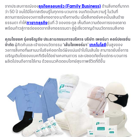
จากประสบการณ์ของ
ธุรกิจครอบครัว (Family Business)
ด้านสิ่งทอที่มากก
ว่า 50 ปี จนได้มีโอกาสเรียนรู้ในทุกกระบวนการ จนเกิดเป็นความรู้ ในวันที่
สถานการณ์ของวงการสิ่งทออาจจะมาถึงทางตัน เมื่อสิ่งทอยังคงเป็นเส้นด้าย
ธรรมดา ทำให้
ทายาทธุรกิจ
รุ่นที่ 3 ของตระกูล เห็นถึงความต้องการของตลาด
พร้อมก้าวสู่การต่อยอดจากสิ่งทอธรรมดา สู่ผู้เชี่ยวชาญด้านนวัตกรรมสิ่งทอ
คุณไชยยศ รุ่งเจริญชัย ประธานกรรมการบริหาร บริษัท เพอร์มา คอร์ปอเรชั่น
จำกัด
ผู้คิดค้นและเจ้าของนวัตกรรม
‘เส้นใยเพอร์มา’
เทคโนโลยี
ขั้นสูงของ
วงการสิ่งทอที่ผสานนาโนซิงค์ออกไซด์ฝังแน่นเข้าไปในเส้นใย สามารถยับยั้งการ
เจริญเติบโตของแบคทีเรียได้อย่างคงทนถาวร และปลอดภัยตั้งแต่กระบวนการ
ผลิตไปจนถึงการใช้งาน ด้วยแนวคิดตอบโจทย์สุขภาพชีวิตที่ดีขึ้น